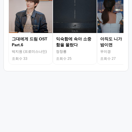
그대에게 드림 OST
익숙함에 속아 소중
아직도 니가 그리
Part.6
함을 몰랐다
밤이면
박지원 (프로미스나인)
정창룡
우이경
조회수 33
조회수 25
조회수 27