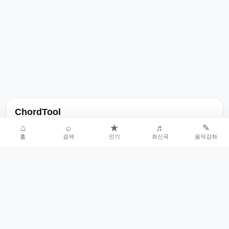
ChordTool
노래 가사, 곡 정보, 코드, 악보를 한곳에서 찾을 수 있는 음악 정보
⌂
⌕
★
♬
✎
홈
검색
인기
최신곡
음악강좌
서비스입니다.
인기곡 중심으로 악보와 코드 콘텐츠를 계속 확장합니다.
홈
인기차트
최신곡
음악강좌
악보 요청
오류 신고
🎼
작업자
© 2026 ChordTool. All rights reserved.
Today :
11,153
명
⚙