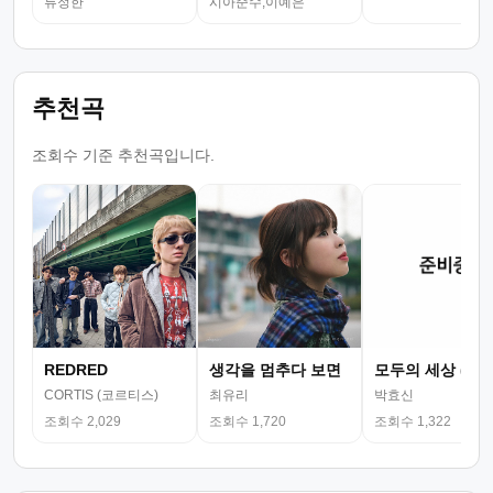
류정한
시아준수,이예은
추천곡
조회수 기준 추천곡입니다.
REDRED
생각을 멈추다 보면
모두의 세상 (뮤
CORTIS (코르티스)
최유리
박효신
조회수 2,029
조회수 1,720
조회수 1,322