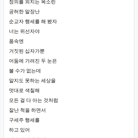
정의를 외치는 목소린
공허한 말장난
순교자 행세를 해 봤자
너는 위선자야
품속엔
거짓된 십자가뿐
어둠에 가려진 두 눈은
볼 수가 없는데
알지도 못하는 세상을
멋대로 색칠해
모든 걸 다 아는 것처럼
잘난 척을 하면서
구세주 행세를
하고 있어