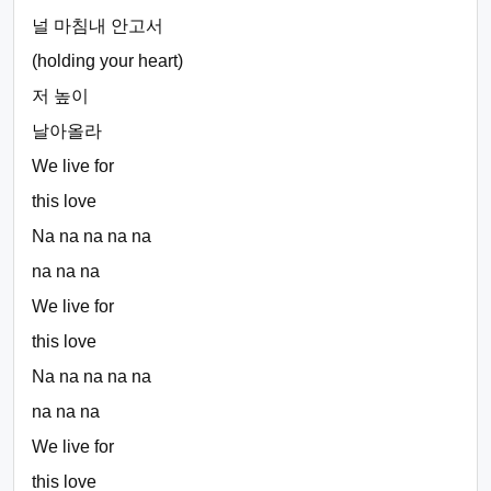
널 마침내 안고서
(holding your heart)
저 높이
날아올라
We live for
this love
Na na na na na
na na na
We live for
this love
Na na na na na
na na na
We live for
this love