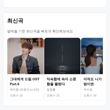
최신곡
발매월 기준 최신곡을 빠르게 확인해보세요.
그대에게 드림 OST
익숙함에 속아 소중
아직도 니가 그리
Part.6
함을 몰랐다
밤이면
박지원 (프로미스나인)
정창룡
우이경
조회수 16
조회수 15
조회수 16