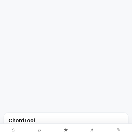
ChordTool
노래 가사, 곡 정보, 코드, 악보를 한곳에서 찾을 수 있는 음악 정보
⌂
⌕
★
♬
✎