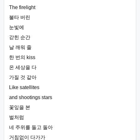
The firelight
불타 버린
눈빛에
갇힌 순간
날 깨워 줄
한 번의 kiss
온 세상을 다
가질 것 같아
Like satellites
and shootings stars
꽃잎을 본
벌처럼
네 주위를 돌고 돌아
거침없이 다가가