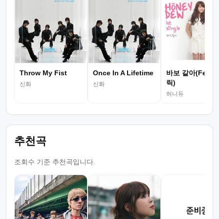
Throw My Fist
Once In A Lifetime
바보 같아(Feat.
릭)
신화
신화
허니듀
추천곡
조회수 기준 추천곡입니다.