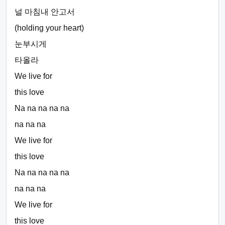
널 마침내 안고서
(holding your heart)
눈부시게
타올라
We live for
this love
Na na na na na
na na na
We live for
this love
Na na na na na
na na na
We live for
this love