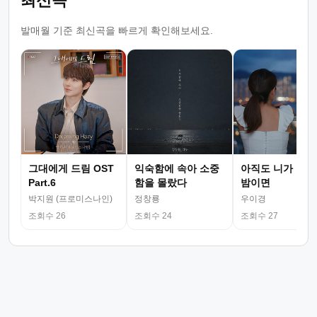
최신곡
발매월 기준 최신곡을 빠르게 확인해보세요.
그대에게 드림 OST
익숙함에 속아 소중
아직도 니가 그리
Part.6
함을 몰랐다
밤이면
박지원 (프로미스나인)
정창룡
우이경
조회수 26
조회수 24
조회수 27