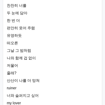
찬찬히 너를
두 눈에 담아
한 번 더
편안히 웃어 주렴
유영하듯
떠오른
그날 그 밤처럼
나와 함께 겁 없이
저물어
줄래?
산산이 나를 더 망쳐
ruiner
너와 슬퍼지고 싶어
my lover