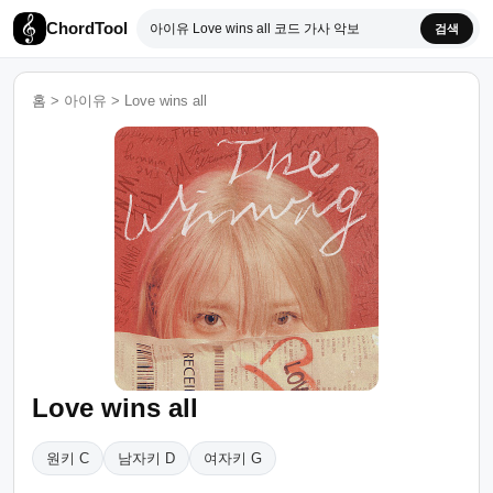
ChordTool
검색
홈
>
아이유
>
Love wins all
Love wins all
원키 C
남자키 D
여자키 G