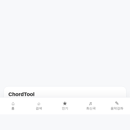
ChordTool
노래 가사, 곡 정보, 코드, 악보를 한곳에서 찾을 수 있는 음악 정보
⌂
⌕
★
♬
✎
홈
검색
인기
최신곡
음악강좌
서비스입니다.
인기곡 중심으로 악보와 코드 콘텐츠를 계속 확장합니다.
홈
인기차트
최신곡
음악강좌
악보 요청