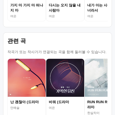
가지 마 가지 마 떠나
다시는 오지 않을 내
내가 아는 사랑은
지 마
사람아
너라서
여은
여은
여은
관련 곡
작곡가 또는 작사가가 연결되는 곡을 함께 둘러볼 수 있습니다.
난 괜찮아 (드라마
바꿔 (드라마
RUN RUN RUN(
라마
안예슬
여은
한살차이