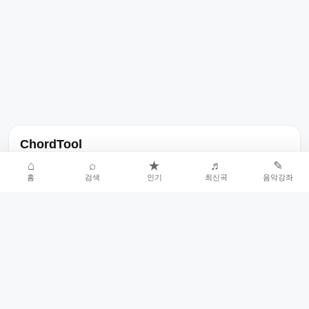
ChordTool
노래 가사, 곡 정보, 코드, 악보를 한곳에서 찾을 수 있는 음악 정보
⌂
⌕
★
♬
✎
홈
검색
인기
최신곡
음악강좌
서비스입니다.
인기곡 중심으로 악보와 코드 콘텐츠를 계속 확장합니다.
홈
인기차트
최신곡
음악강좌
악보 요청
오류 신고
🎼
작업자
© 2026 ChordTool. All rights reserved.
Today :
15,589
명
⚙