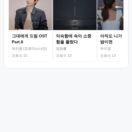
그대에게 드림 OST
익숙함에 속아 소중
아직도 니가 그리
Part.6
함을 몰랐다
밤이면
박지원 (프로미스나인)
정창룡
우이경
조회수 15
조회수 13
조회수 13