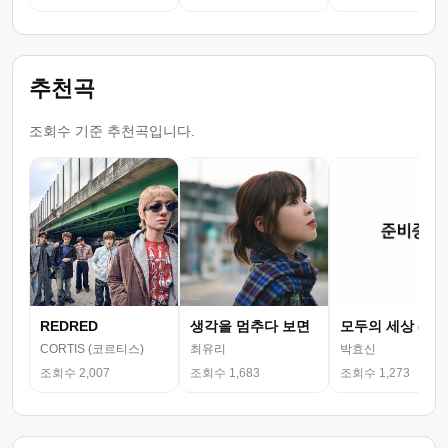
추천곡
조회수 기준 추천곡입니다.
REDRED
생각을 멈추다 보면
모두의 세상 (뮤
CORTIS (코르티스)
최유리
박효신
조회수 2,007
조회수 1,683
조회수 1,273