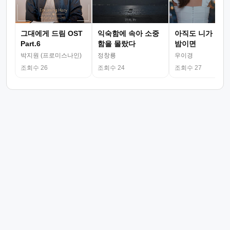
그대에게 드림 OST
익숙함에 속아 소중
아직도 니가 그리
Part.6
함을 몰랐다
밤이면
박지원 (프로미스나인)
정창룡
우이경
조회수 26
조회수 24
조회수 27