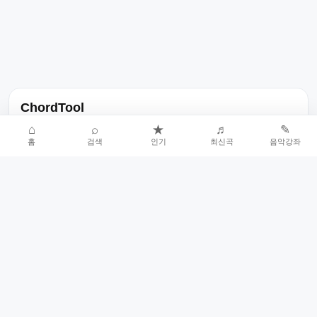
ChordTool
노래 가사, 곡 정보, 코드, 악보를 한곳에서 찾을 수 있는 음악 정보
⌂
⌕
★
♬
✎
홈
검색
인기
최신곡
음악강좌
서비스입니다.
인기곡 중심으로 악보와 코드 콘텐츠를 계속 확장합니다.
홈
인기차트
최신곡
음악강좌
악보 요청
오류 신고
🎼
작업자
© 2026 ChordTool. All rights reserved.
Today :
18,924
명
⚙