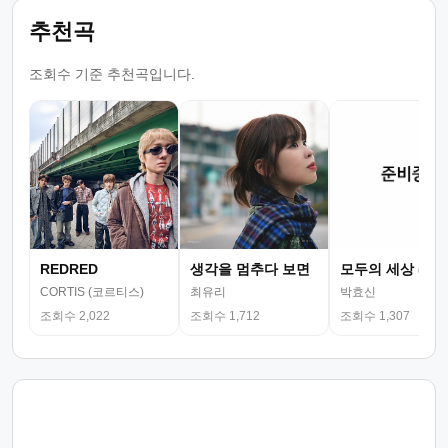
추천곡
조회수 기준 추천곡입니다.
REDRED
생각을 멈추다 보면
모두의 세상 (뮤
CORTIS (코르티스)
최유리
박효신
조회수 2,022
조회수 1,712
조회수 1,307