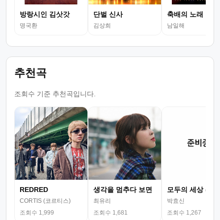
방랑시인 김삿갓
단벌 신사
축배의 노래
명국환
김상희
남일해
추천곡
조회수 기준 추천곡입니다.
REDRED
생각을 멈추다 보면
모두의 세상 (뮤
CORTIS (코르티스)
최유리
박효신
조회수 1,999
조회수 1,681
조회수 1,267