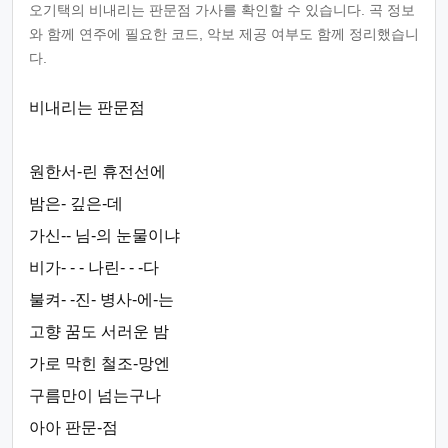
오기택의 비내리는 판문점 가사를 확인할 수 있습니다. 곡 정보
와 함께 연주에 필요한 코드, 악보 제공 여부도 함께 정리했습니
다.
비내리는 판문점
원한서-린 휴전선에
밤은- 깊은-데
가신-- 님-의 눈물이냐
비가- - - 나린- - -다
불켜- -진- 병사-에-는
고향 꿈도 서러운 밤
가로 막힌 철조-망엔
구름만이 넘는구나
아아 판문-점