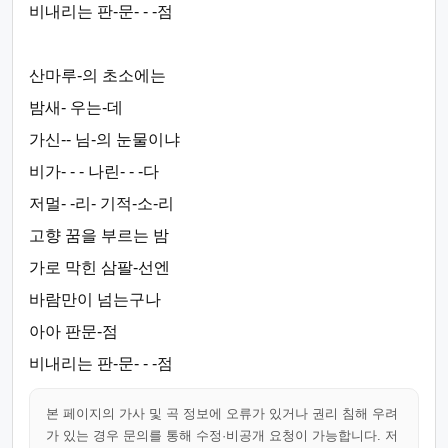
비내리는 판-문- - -점
산마루-의 초소에는
밤새- 우는-데
가신-- 님-의 눈물이냐
비가- - - 나린- - -다
저멀- -리- 기적-소-리
고향 꿈을 부르는 밤
가로 막힌 삼팔-선엔
바람만이 넘는구나
아아 판문-점
비내리는 판-문- - -점
본 페이지의 가사 및 곡 정보에 오류가 있거나 권리 침해 우려
가 있는 경우 문의를 통해 수정·비공개 요청이 가능합니다. 저