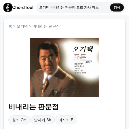
ChordTool
검색
홈
>
오기택
>
비내리는 판문점
비내리는 판문점
원키 Cm
남자키 Bb
여자키 E