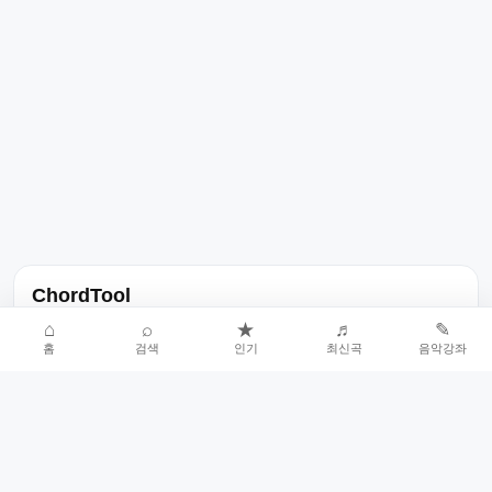
ChordTool
노래 가사, 곡 정보, 코드, 악보를 한곳에서 찾을 수 있는 음악 정보
⌂
⌕
★
♬
✎
홈
검색
인기
최신곡
음악강좌
서비스입니다.
인기곡 중심으로 악보와 코드 콘텐츠를 계속 확장합니다.
홈
인기차트
최신곡
음악강좌
악보 요청
오류 신고
🎼
작업자