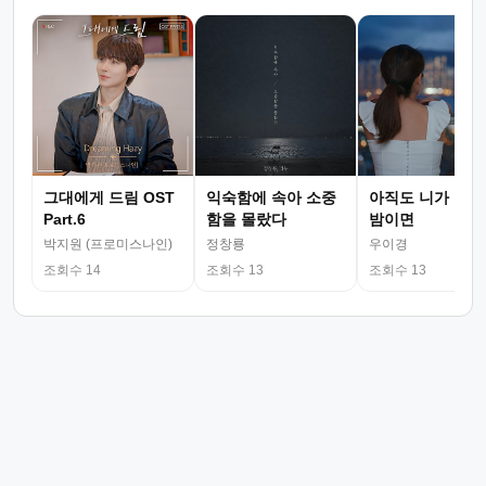
그대에게 드림 OST
익숙함에 속아 소중
아직도 니가 그리
Part.6
함을 몰랐다
밤이면
박지원 (프로미스나인)
정창룡
우이경
조회수 14
조회수 13
조회수 13