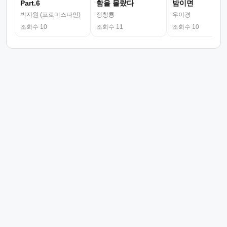
Part.6
함을 몰랐다
밤이면
박지원 (프로미스나인)
정창룡
우이경
조회수 10
조회수 11
조회수 10