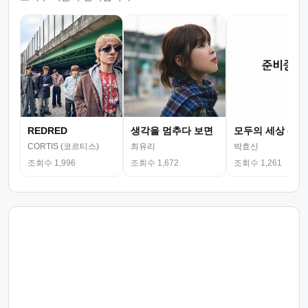
REDRED
생각을 멈추다 보면
모두의 세상 (뮤
CORTIS (코르티스)
최유리
박효신
조회수 1,996
조회수 1,672
조회수 1,261