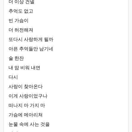
더 이상 건넬
추억도 없고
빈 가슴이
더 허전해져
또다시 사랑하게 될까
아픈 추억들만 남기네
술 한잔
내 맘 비워 내면
다시
사랑이 찾아온다
이게 사랑이었구나
떠나지 마 가지 마
가슴에 메아리쳐
눈물 속에 사는 것을