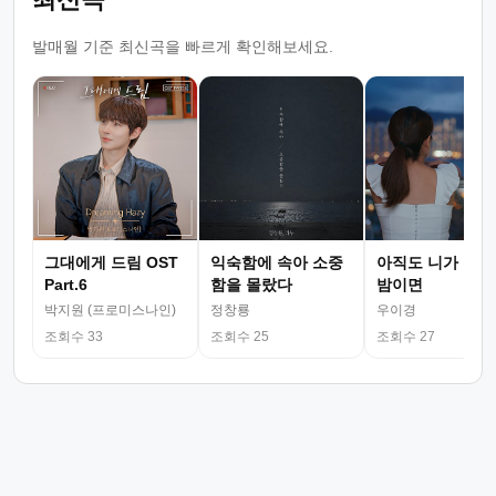
발매월 기준 최신곡을 빠르게 확인해보세요.
그대에게 드림 OST
익숙함에 속아 소중
아직도 니가 그리
Part.6
함을 몰랐다
밤이면
박지원 (프로미스나인)
정창룡
우이경
조회수 33
조회수 25
조회수 27