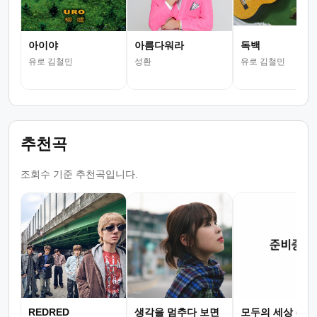
아이야
아름다워라
독백
유로 김철민
성환
유로 김철민
추천곡
조회수 기준 추천곡입니다.
REDRED
생각을 멈추다 보면
모두의 세상 (뮤