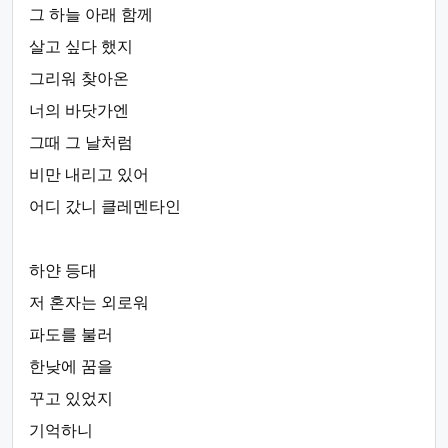
그 하늘 아래 함께
살고 싶다 했지
그리워 찾아온
너의 바닷가엔
그때 그 날처럼
비만 내리고 있어
어디 갔니 클레멘타인
하얀 등대
저 혼자는 외로워
파도를 불러
한낮에 꿈을
꾸고 있었지
기억하니