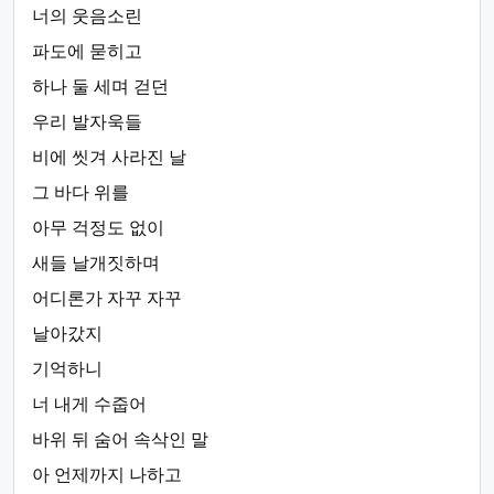
너의 웃음소린
파도에 묻히고
하나 둘 세며 걷던
우리 발자욱들
비에 씻겨 사라진 날
그 바다 위를
아무 걱정도 없이
새들 날개짓하며
어디론가 자꾸 자꾸
날아갔지
기억하니
너 내게 수줍어
바위 뒤 숨어 속삭인 말
아 언제까지 나하고