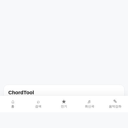
ChordTool
노래 가사, 곡 정보, 코드, 악보를 한곳에서 찾을 수 있는 음악 정보
⌂
⌕
★
♬
✎
홈
검색
인기
최신곡
음악강좌
서비스입니다.
인기곡 중심으로 악보와 코드 콘텐츠를 계속 확장합니다.
홈
인기차트
최신곡
음악강좌
악보 요청