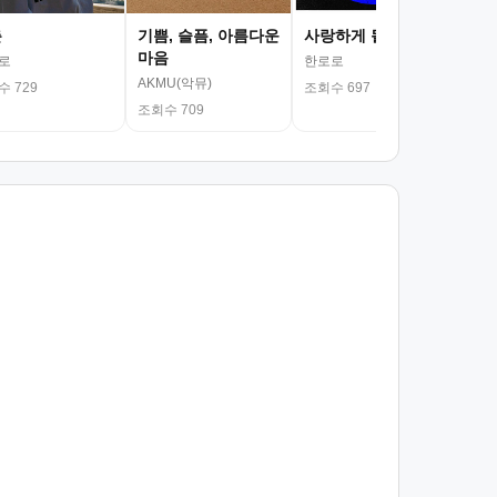
춘
기쁨, 슬픔, 아름다운
사랑하게 될 거야
마음
로
한로로
AKMU(악뮤)
 729
조회수 697
조회수 709