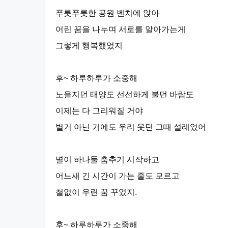
푸릇푸릇한 공원 벤치에 앉아
어린 꿈을 나누며 서로를 알아가는게
그렇게 행복했었지
후~ 하루하루가 소중해
노을지던 태양도 선선하게 불던 바람도
이제는 다 그리워질 거야
별거 아닌 거에도 우리 웃던 그때 설레었어
별이 하나둘 춤추기 시작하고
어느새 긴 시간이 가는 줄도 모르고
철없이 우린 꿈 꾸었지.
후~ 하루하루가 소중해