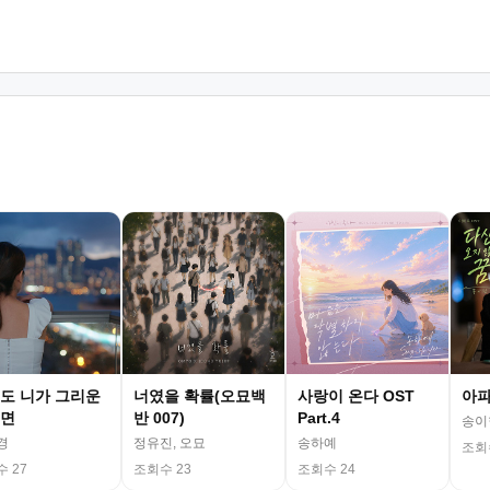
도 니가 그리운
너였을 확률(오묘백
사랑이 온다 OST
아파트
면
반 007)
Part.4
송이
경
정유진, 오묘
송하예
조회
 27
조회수 23
조회수 24