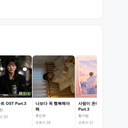
내 
게 
숙희
조회
 OST Part.3
나보다 꼭 행복해야
사랑이 온다 OST
해
Part.3
한
류민희
황가람
수 20
조회수 28
조회수 27