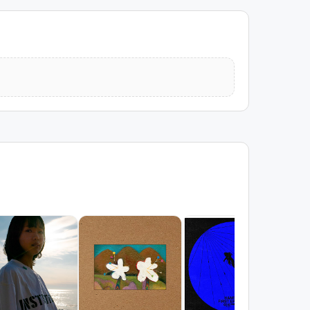
서
김광
조회