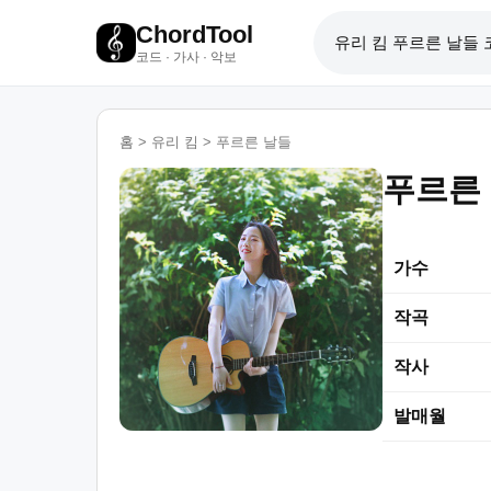
ChordTool
코드 · 가사 · 악보
홈
>
유리 킴
>
푸르른 날들
푸르른
가수
작곡
작사
발매월