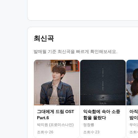
최신곡
발매월 기준 최신곡을 빠르게 확인해보세요.
그대에게 드림 OST
익숙함에 속아 소중
아직
Part.6
함을 몰랐다
밤이
박지원 (프로미스나인)
정창룡
우이
조회수 26
조회수 23
조회수