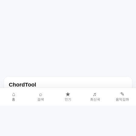
ChordTool
노래 가사, 곡 정보, 코드, 악보를 한곳에서 찾을 수 있는 음악 정보
⌂
⌕
★
♬
✎
홈
검색
인기
최신곡
음악강좌
서비스입니다.
인기곡 중심으로 악보와 코드 콘텐츠를 계속 확장합니다.
홈
인기차트
최신곡
음악강좌
악보 요청
오류 신고
🎼
작업자