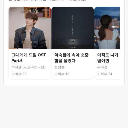
그대에게 드림 OST
익숙함에 속아 소중
아직도 니가 그리
Part.6
함을 몰랐다
밤이면
박지원 (프로미스나인)
정창룡
우이경
조회수 20
조회수 18
조회수 24