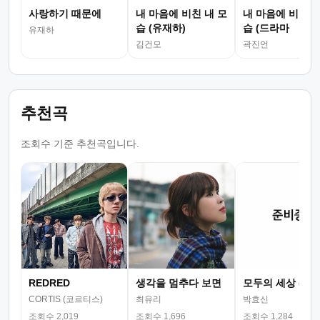
사랑하기 때문에
내 마음에 비친 내 모
내 마음에 비친 내
습 (유재하)
습 (드라마
유재하
김건모
곽진언
추천곡
조회수 기준 추천곡입니다.
REDRED
생각을 멈추다 보면
모두의 세상 (뮤
CORTIS (코르티스)
최유리
박효신
조회수 2,019
조회수 1,696
조회수 1,284