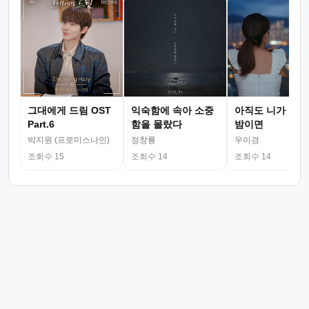
그대에게 드림 OST
익숙함에 속아 소중
아직도 니가 그리
Part.6
함을 몰랐다
밤이면
박지원 (프로미스나인)
정창룡
우이경
조회수 15
조회수 14
조회수 14