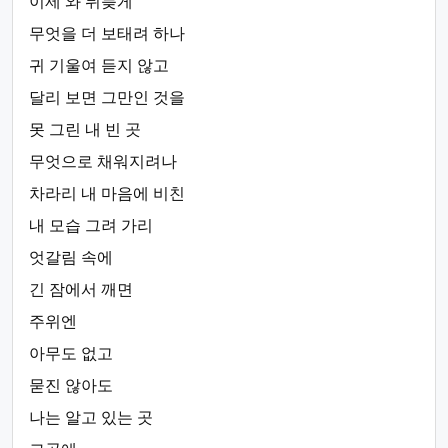
이제 와 뒤늦게
무엇을 더 보태려 하나
귀 기울여 듣지 않고
달리 보면 그만인 것을
못 그린 내 빈 곳
무엇으로 채워지려나
차라리 내 마음에 비친
내 모습 그려 가리
엇갈림 속에
긴 잠에서 깨면
주위엔
아무도 없고
묻진 않아도
나는 알고 있는 곳