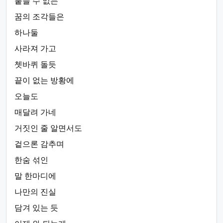
붙들 수 없는
꿈의 조각들은
하나둘
사라져 가고
쳇바퀴 돌듯
끝이 없는 방황에
오늘도
매달려 가네
거짓인 줄 알면서도
겉으론 감추며
한숨 섞인
말 한마디에
나만의 진실
담겨 있는 듯