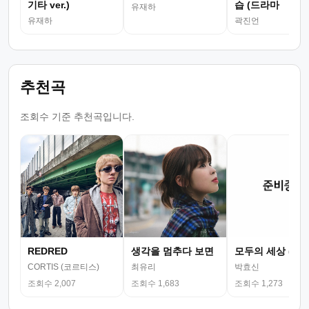
기타 ver.)
습 (드라마
유재하
유재하
곽진언
추천곡
조회수 기준 추천곡입니다.
REDRED
생각을 멈추다 보면
모두의 세상 (뮤
CORTIS (코르티스)
최유리
박효신
조회수 2,007
조회수 1,683
조회수 1,273