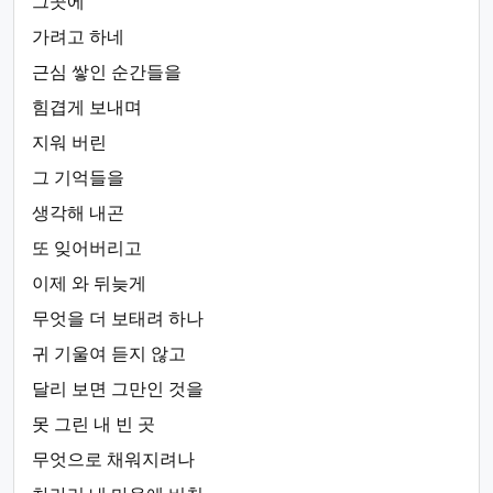
그곳에
가려고 하네
근심 쌓인 순간들을
힘겹게 보내며
지워 버린
그 기억들을
생각해 내곤
또 잊어버리고
이제 와 뒤늦게
무엇을 더 보태려 하나
귀 기울여 듣지 않고
달리 보면 그만인 것을
못 그린 내 빈 곳
무엇으로 채워지려나