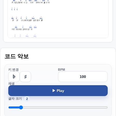
코드 악보
키 변경
BPM
♭
♯
재생
▶ Play
글자 크기
2