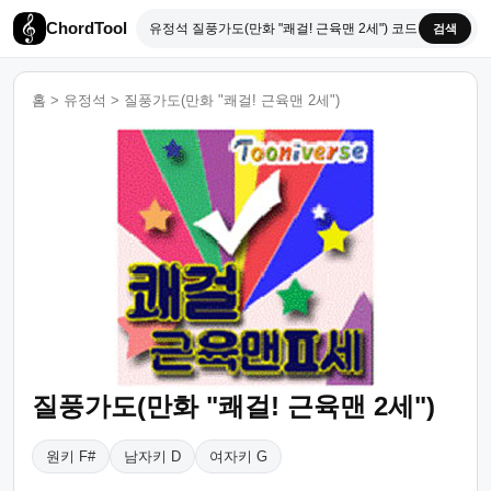
ChordTool
검색
홈
>
유정석
>
질풍가도(만화 "쾌걸! 근육맨 2세")
질풍가도(만화 "쾌걸! 근육맨 2세")
원키 F#
남자키 D
여자키 G