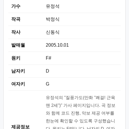
가수
유정석
작곡
박정식
작사
신동식
발매월
2005.10.01
원키
F#
남자키
D
여자키
G
유정석의 "질풍가도(만화 "쾌걸! 근육
맨 2세")" 가사 페이지입니다. 곡 정보
와 함께 코드 진행, 악보 제공 여부를
한눈에 확인할 수 있도록 구성했습니
제공정보
다. 원키는 F#입니다. 남자키 D, 여자