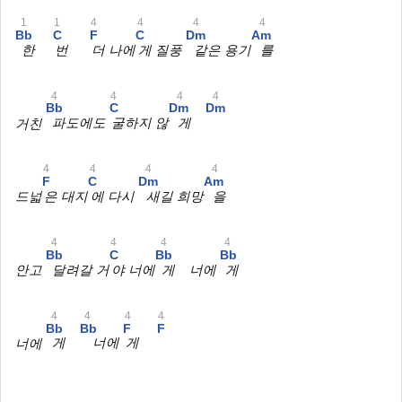
1
1
4
4
4
4
Bb
C
F
C
Dm
Am
한
번
더 나에
게 질풍
같은 용기
를
4
4
4
4
Bb
C
Dm
Dm
거친
파도에도
굴하지 않
게
4
4
4
4
F
C
Dm
Am
드넓
은 대지
에 다시
새길 희망
을
4
4
4
4
Bb
C
Bb
Bb
안고
달려갈 거
야 너에
게 너에
게
4
4
4
4
Bb
Bb
F
F
너에
게
너에
게