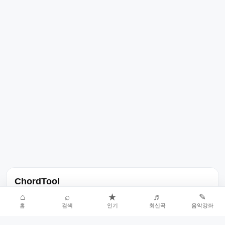
ChordTool
노래 가사, 곡 정보, 코드, 악보를 한곳에서 찾을 수 있는 음악 정보
⌂
⌕
★
♬
✎
홈
검색
인기
최신곡
음악강좌
서비스입니다.
인기곡 중심으로 악보와 코드 콘텐츠를 계속 확장합니다.