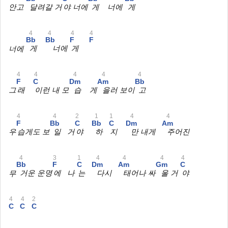
안고
달려갈 거
야 너에
게 너에
게
4
4
4
4
Bb
Bb
F
F
너에
게
너에
게
4
4
4
4
4
F
C
Dm
Am
Bb
그
래
이런 내 모
습 게
을러 보이
고
4
4
2
1
1
4
4
F
Bb
C
Bb
C
Dm
Am
우
습게도 보
일 거
야
하
지
만 내게
주어진
4
3
1
4
4
4
4
Bb
F
C
Dm
Am
Gm
C
무
거운 운명
에 나
는
다시
태어나 싸
울 거
야
4
4
2
C
C
C