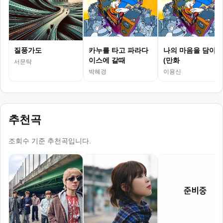
질풍가도
카누를 타고 파라다
나의 마음을 담아
이스에 갈때
(만화
서문탁
박혜경
이용신
추천곡
조회수 기준 추천곡입니다.