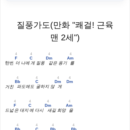
질풍가도(만화 "쾌걸! 근육
맨 2세")
4
4
4
4
F
C
Dm
Am
한번
더 나에
게 질풍
같은 용기
를
4
4
4
4
Bb
C
Dm
Dm
거친
파도에도
굴하지 않
게
4
4
4
4
F
C
Dm
Am
드넓
은 대지
에 다시
새길 희망
을
4
4
4
4
Bb
C
Bb
Bb