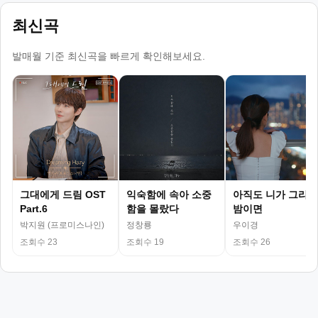
최신곡
발매월 기준 최신곡을 빠르게 확인해보세요.
그대에게 드림 OST
익숙함에 속아 소중
아직도 니가 그리운
Part.6
함을 몰랐다
밤이면
박지원 (프로미스나인)
정창룡
우이경
조회수 23
조회수 19
조회수 26