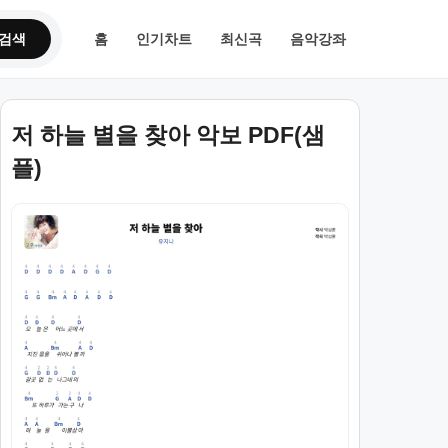
검색
홈
인기차트
최신곡
음악강좌
저 하늘 별을 찾아 악보 PDF(샘
플)