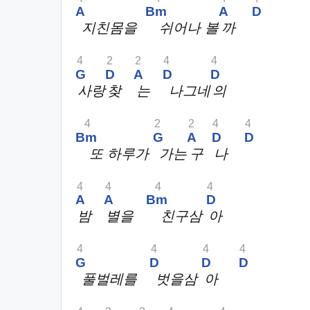
A
Bm
A
D
지친몸을
쉬어나 볼
까
4
2
2
4
4
G
D
A
D
D
사랑
찾
는
나그네
의
4
2
2
4
4
Bm
G
A
D
D
또 하루가
가는
구
나
4
4
4
4
A
A
Bm
D
밤
별을
친구삼
아
4
4
4
4
G
D
D
D
풀벌레를
벗을삼
아