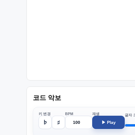
코드 악보
키 변경
BPM
재생
글자 
♭
♯
▶ Play