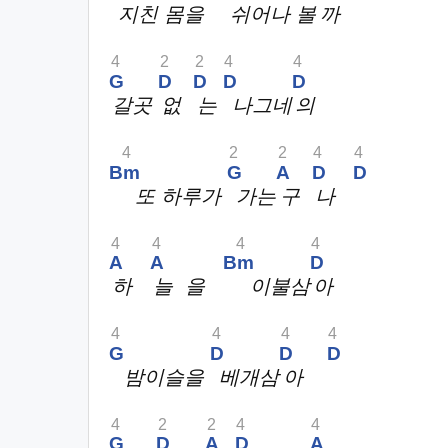
지친 몸을
쉬어나 볼
까
4
2
2
4
4
G
D
D
D
D
갈곳
없
는
나그네
의
4
2
2
4
4
Bm
G
A
D
D
또 하루가
가는
구
나
4
4
4
4
A
A
Bm
D
하
늘 을
이불삼
아
4
4
4
4
G
D
D
D
밤이슬을
베개삼
아
4
2
2
4
4
G
D
A
D
A