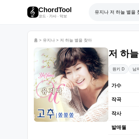
ChordTool
코드 · 가사 · 악보
홈
>
유지나
>
저 하늘 별을 찾아
저 하늘
원키 D
남자
가수
작곡
작사
발매월