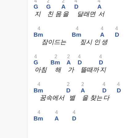
4
2
2
4
4
G
G
A
D
A
지
친 몸
을
달래면
서
4
4
4
4
Bm
Bm
A
D
잠이드는
짚시 인
생
4
2
2
4
4
G
Bm
A
D
D
아침
해
가
뜰때까
지
4
2
2
4
4
Bm
D
A
D
D
꿈속에서
별
을 찾는
다
4
4
4
Bm
A
D