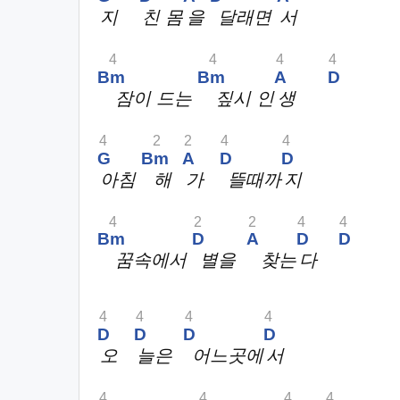
지
친 몸
을
달래면
서
4
4
4
4
Bm
Bm
A
D
잠이 드는
짚시 인
생
4
2
2
4
4
G
Bm
A
D
D
아침
해
가
뜰때까
지
4
2
2
4
4
Bm
D
A
D
D
꿈속에서
별을
찾는
다
4
4
4
4
D
D
D
D
오
늘은
어느곳에
서
4
4
4
4