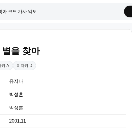
 별을 찾아
키 A
여자키 D
유지나
박성훈
박성훈
2001.11