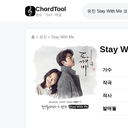
ChordTool
코드 · 가사 · 악보
홈
>
유진
>
Stay With Me
Stay W
가수
작곡
작사
발매월