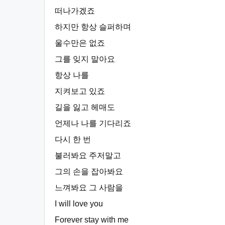
떠나가겠죠
하지만 항상 슬퍼하며
울수만은 없죠
그를 잊지 말아요
항상 나를
지켜보고 있죠
길을 잃고 헤매도
언제나 나를 기다리죠
다시 한 번
불러봐요 주저말고
그의 손을 잡아봐요
느껴봐요 그 사람을
I will love you
Forever stay with me