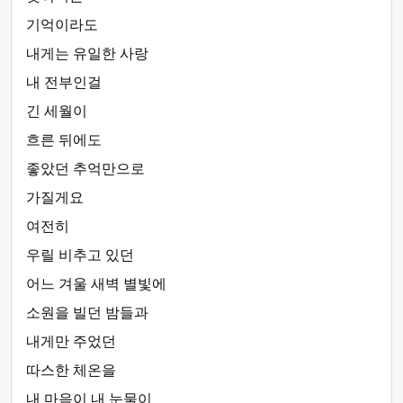
기억이라도
내게는 유일한 사랑
내 전부인걸
긴 세월이
흐른 뒤에도
좋았던 추억만으로
가질게요
여전히
우릴 비추고 있던
어느 겨울 새벽 별빛에
소원을 빌던 밤들과
내게만 주었던
따스한 체온을
내 마음이 내 눈물이