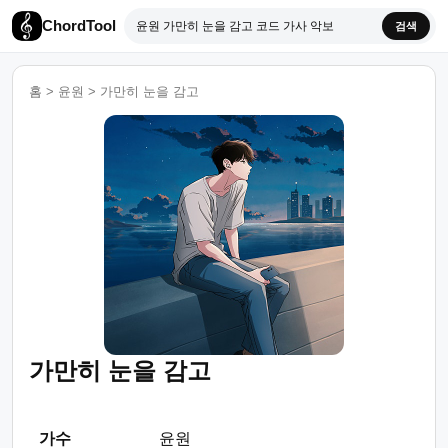
ChordTool
검색
홈
>
윤원
>
가만히 눈을 감고
가만히 눈을 감고
가수
윤원