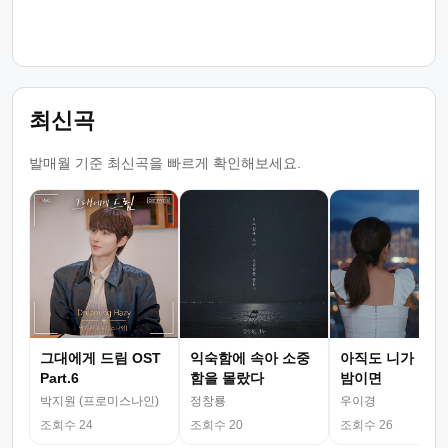
최신곡
발매월 기준 최신곡을 빠르게 확인해보세요.
그대에게 드림 OST
익숙함에 속아 소중
아직도 니가 그리
Part.6
함을 몰랐다
밤이면
박지원 (프로미스나인)
정창룡
우이경
조회수 24
조회수 20
조회수 26