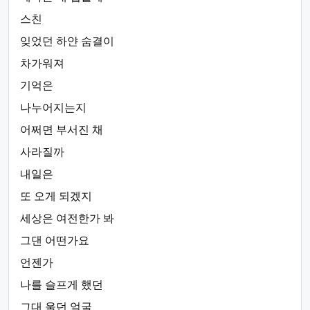
스친
잊었던 하얀 숨결이
차가워져
기억은
나누어지는지
어쩌면 부서진 채
사라질까
내일은
또 오게 되겠지
세상은 여전한가 봐
그댄 어떤가요
언젠가
나를 슬프게 했던
그대 울던 얼굴