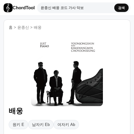
ChordTool
검색
홈
>
윤종신
>
배웅
배웅
원키 E
남자키 Eb
여자키 Ab