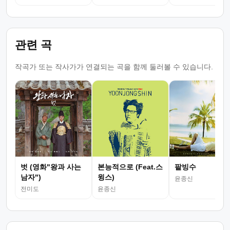
관련 곡
작곡가 또는 작사가가 연결되는 곡을 함께 둘러볼 수 있습니다.
벗 (영화"왕과 사는
본능적으로 (Feat.스
팥빙수
남자")
윙스)
윤종신
전미도
윤종신