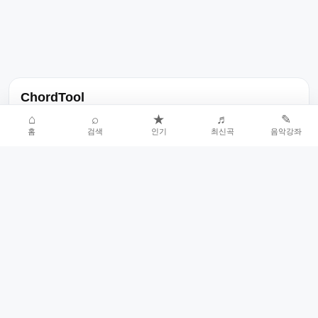
ChordTool
노래 가사, 곡 정보, 코드, 악보를 한곳에서 찾을 수 있는 음악 정보
⌂
⌕
★
♬
✎
홈
검색
인기
최신곡
음악강좌
서비스입니다.
인기곡 중심으로 악보와 코드 콘텐츠를 계속 확장합니다.
홈
인기차트
최신곡
음악강좌
악보 요청
오류 신고
🎼
작업자
© 2026 ChordTool. All rights reserved.
Today :
7,610
명
⚙