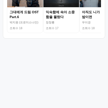
그대에게 드림 OST
익숙함에 속아 소중
아직도 니가 그리
Part.6
함을 몰랐다
밤이면
박지원 (프로미스나인)
정창룡
우이경
조회수 18
조회수 17
조회수 18