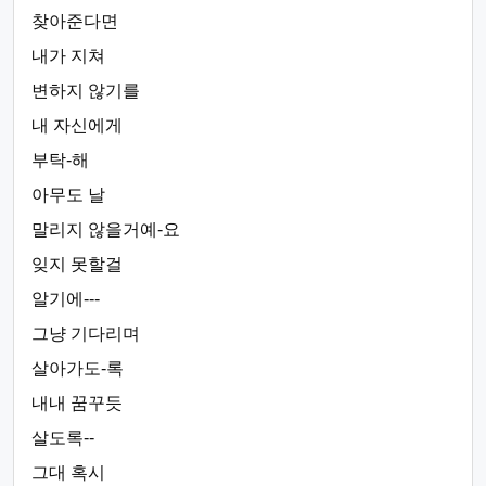
찾아준다면
내가 지쳐
변하지 않기를
내 자신에게
부탁-해
아무도 날
말리지 않을거예-요
잊지 못할걸
알기에---
그냥 기다리며
살아가도-록
내내 꿈꾸듯
살도록--
그대 혹시