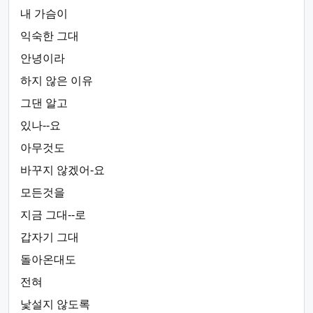
내 가슴이
익숙한 그대
안녕이라
하지 않은 이유
그댄 알고
있나--요
아무것도
바꾸지 않겠어-요
모든것을
지금 그대--로
갑자기 그대
돌아온대도
전혀
낯설지 않도록