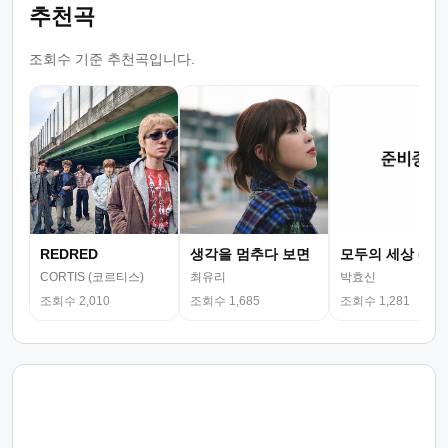
추천곡
조회수 기준 추천곡입니다.
REDRED
생각을 멈추다 보면
모두의 세상 (뮤
CORTIS (코르티스)
최유리
박효신
조회수 2,010
조회수 1,685
조회수 1,281