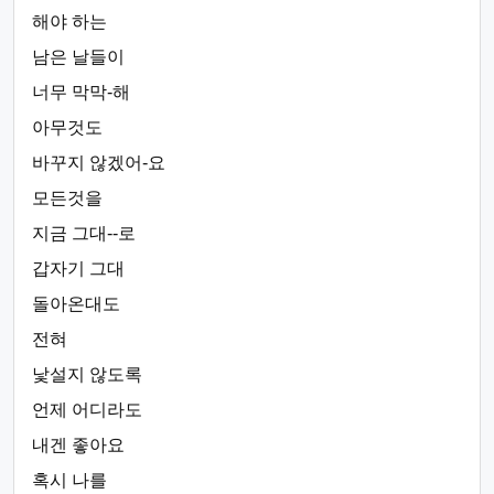
해야 하는
남은 날들이
너무 막막-해
아무것도
바꾸지 않겠어-요
모든것을
지금 그대--로
갑자기 그대
돌아온대도
전혀
낯설지 않도록
언제 어디라도
내겐 좋아요
혹시 나를