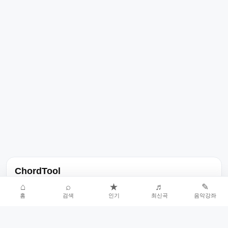
ChordTool
노래 가사, 곡 정보, 코드, 악보를 한곳에서 찾을 수 있는 음악 정보
⌂
⌕
★
♬
✎
홈
검색
인기
최신곡
음악강좌
서비스입니다.
인기곡 중심으로 악보와 코드 콘텐츠를 계속 확장합니다.
홈
인기차트
최신곡
음악강좌
악보 요청