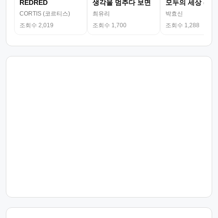
REDRED
생각을 멈추다 보면
모두의 세상 (뮤
CORTIS (코르티스)
최유리
박효신
조회수 2,019
조회수 1,700
조회수 1,288