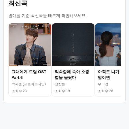
최신곡
발매월 기준 최신곡을 빠르게 확인해보세요.
그대에게 드림 OST
익숙함에 속아 소중
아직도 니가 그리
Part.6
함을 몰랐다
밤이면
박지원 (프로미스나인)
정창룡
우이경
조회수 23
조회수 19
조회수 26