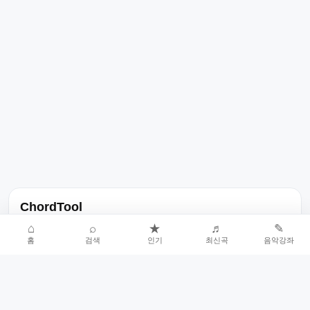
ChordTool
노래 가사, 곡 정보, 코드, 악보를 한곳에서 찾을 수 있는 음악 정보
⌂
⌕
★
♬
✎
홈
검색
인기
최신곡
음악강좌
서비스입니다.
인기곡 중심으로 악보와 코드 콘텐츠를 계속 확장합니다.
홈
인기차트
최신곡
음악강좌
악보 요청
오류 신고
🎼
작업자