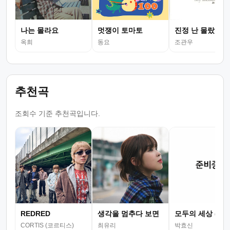
나는 몰라요
멋쟁이 토마토
진정 난 몰랐네 (
옥희
동요
조관우
추천곡
조회수 기준 추천곡입니다.
REDRED
생각을 멈추다 보면
모두의 세상 (뮤
CORTIS (코르티스)
최유리
박효신