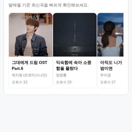
발매월 기준 최신곡을 빠르게 확인해보세요.
그대에게 드림 OST
익숙함에 속아 소중
아직도 니가 그리
Part.6
함을 몰랐다
밤이면
박지원 (프로미스나인)
정창룡
우이경
조회수 33
조회수 25
조회수 27