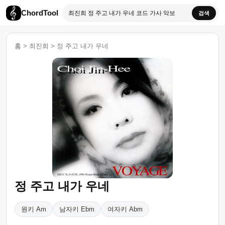
ChordTool
검색
홈
>
최진희
>
정 주고 내가 우네
정 주고 내가 우네
원키 Am
남자키 Ebm
여자키 Abm