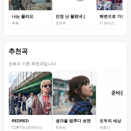
나는 몰라요
진정 난 몰랐네 (
해변으로 가요
옥희
조관우
키 보이스
추천곡
조회수 기준 추천곡입니다.
REDRED
생각을 멈추다 보면
모두의 세상 (뮤
CORTIS (코르티스)
최유리
박효신