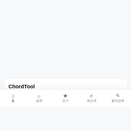
ChordTool
노래 가사, 곡 정보, 코드, 악보를 한곳에서 찾을 수 있는 음악 정보
⌂
⌕
★
♬
✎
홈
검색
인기
최신곡
음악강좌
서비스입니다.
인기곡 중심으로 악보와 코드 콘텐츠를 계속 확장합니다.
홈
인기차트
최신곡
음악강좌
악보 요청
오류 신고
🎼
작업자