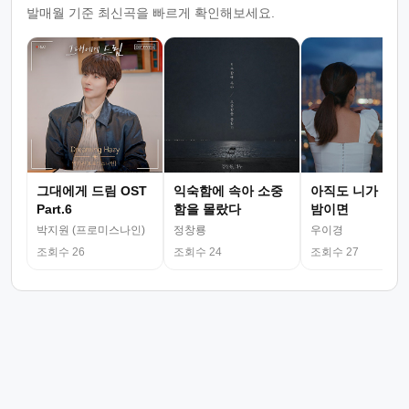
발매월 기준 최신곡을 빠르게 확인해보세요.
그대에게 드림 OST
익숙함에 속아 소중
아직도 니가 그리
Part.6
함을 몰랐다
밤이면
박지원 (프로미스나인)
정창룡
우이경
조회수 26
조회수 24
조회수 27