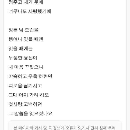
정주고 내가 우네
너무나도 사랑했기에
정든 님 모습을
행여나 잊을 때엔
잊을 때에는
무정한 당신이
내 마음 꾸짖으니
야속하고 우울 하련만
괴로움 남기시고
그대 어이 가려 하오
첫사랑 고백하던
그 말씀을 잊으셨나요
본 페이지의 가사 및 곡 정보에 오류가 있거나 권리 침해 우려