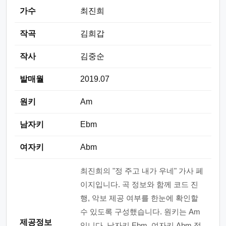
가수
최진희
작곡
김희갑
작사
김중순
발매월
2019.07
원키
Am
남자키
Ebm
여자키
Abm
최진희의 "정 주고 내가 우네" 가사 페
이지입니다. 곡 정보와 함께 코드 진
행, 악보 제공 여부를 한눈에 확인할
수 있도록 구성했습니다. 원키는 Am
제공정보
입니다. 남자키 Ebm, 여자키 Abm 정