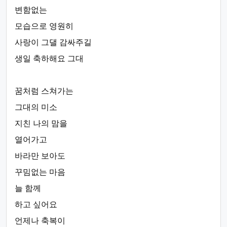
변함없는
모습으로 영원히
사랑이 그댈 감싸주길
생일 축하해요 그대
꿈처럼 스쳐가는
그대의 미소
지친 나의 맘을
열어가고
바라만 보아도
꾸밈없는 마음
늘 함께
하고 싶어요
언제나 축복이