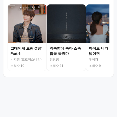
그대에게 드림 OST
익숙함에 속아 소중
아직도 니가 그리
Part.6
함을 몰랐다
밤이면
박지원 (프로미스나인)
정창룡
우이경
조회수 10
조회수 11
조회수 9