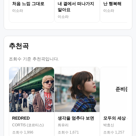
처음 느낌 그대로
내 곁에서 떠나가지
난 행복해
말아요
이소라
이소라
이소라
추천곡
조회수 기준 추천곡입니다.
REDRED
생각을 멈추다 보면
모두의 세상 (뮤
CORTIS (코르티스)
최유리
박효신
조회수 1,996
조회수 1,671
조회수 1,257