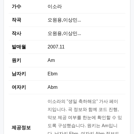
가수
이소라
작곡
오원용,이상민...
작사
오원용,이상민...
발매월
2007.11
원키
Am
남자키
Ebm
여자키
Abm
이소라의 "생일 축하해요" 가사 페이
지입니다. 곡 정보와 함께 코드 진행,
악보 제공 여부를 한눈에 확인할 수 있
도록 구성했습니다. 원키는 Am입니
제공정보
다. 남자키 Ebm, 여자키 Abm 정보도