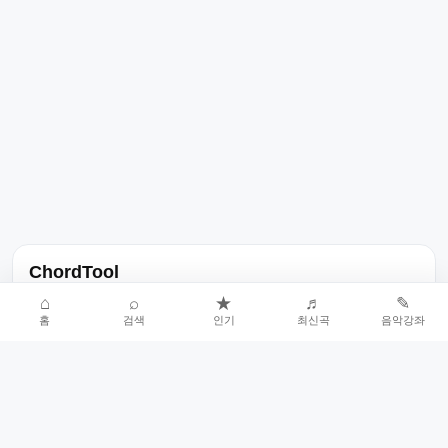
ChordTool
노래 가사, 곡 정보, 코드, 악보를 한곳에서 찾을 수 있는 음악 정보
⌂
⌕
★
♬
✎
홈
검색
인기
최신곡
음악강좌
서비스입니다.
인기곡 중심으로 악보와 코드 콘텐츠를 계속 확장합니다.
홈
인기차트
최신곡
음악강좌
악보 요청
오류 신고
🎼
작업자