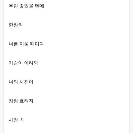
우린 좋았을 텐데
한장씩
너를 지울 때마다
가슴이 아려와
너의 사진이
점점 흐려져
사진 속