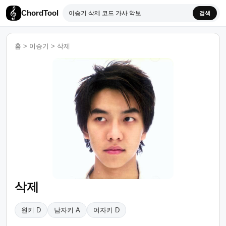
ChordTool
검색
홈
>
이승기
>
삭제
삭제
원키 D
남자키 A
여자키 D