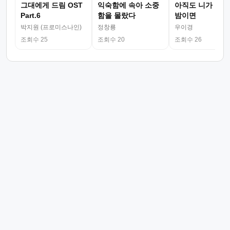
그대에게 드림 OST
익숙함에 속아 소중
아직도 니가 그리
Part.6
함을 몰랐다
밤이면
박지원 (프로미스나인)
정창룡
우이경
조회수 25
조회수 20
조회수 26