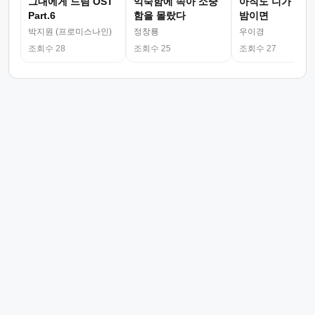
그대에게 드림 OST
익숙함에 속아 소중
아직도 니가 그리
Part.6
함을 몰랐다
밤이면
박지원 (프로미스나인)
정창룡
우이경
조회수 28
조회수 25
조회수 27