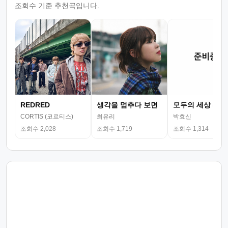
조회수 기준 추천곡입니다.
REDRED
생각을 멈추다 보면
모두의 세상 (뮤
CORTIS (코르티스)
최유리
박효신
조회수 2,028
조회수 1,719
조회수 1,314