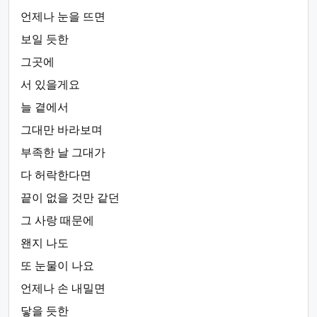
언제나 눈을 뜨면
보일 듯한
그곳에
서 있을게요
늘 곁에서
그대만 바라보며
부족한 날 그대가
다 허락한다면
끝이 없을 것만 같던
그 사랑 때문에
왠지 나도
또 눈물이 나요
언제나 손 내밀면
닿을 듯한