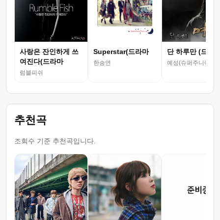
사랑은 잔인하게 쓰
Superstar(드라마
단 하루만 (드라
여진다(드라마
한승연
예성(슈퍼주니어)
럼블피쉬
추천곡
조회수 기준 추천곡입니다.