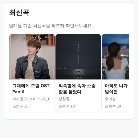
최신곡
발매월 기준 최신곡을 빠르게 확인해보세요.
그대에게 드림 OST
익숙함에 속아 소중
아직도 니가 그리
Part.6
함을 몰랐다
밤이면
박지원 (프로미스나인)
정창룡
우이경
조회수 20
조회수 18
조회수 18