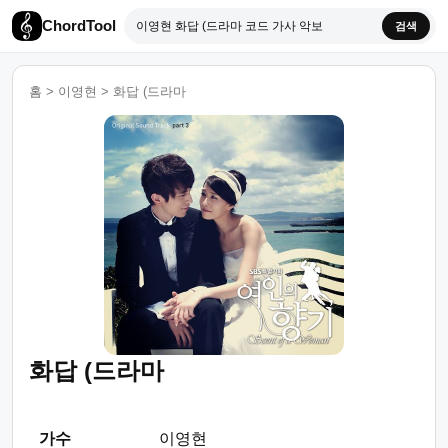
ChordTool
검색
홈
>
이영현
>
화답 (드라마
화답 (드라마
가수
이영현