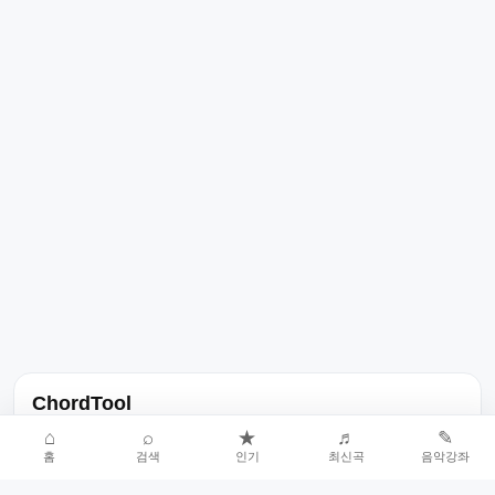
ChordTool
노래 가사, 곡 정보, 코드, 악보를 한곳에서 찾을 수 있는 음악 정보
⌂
⌕
★
♬
✎
홈
검색
인기
최신곡
음악강좌
서비스입니다.
인기곡 중심으로 악보와 코드 콘텐츠를 계속 확장합니다.