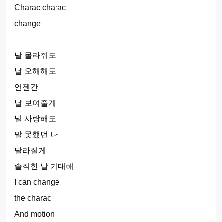
Charac charac
change
날 몰라줘도
날 오해해도
언젠간
날 보여줄게
널 사랑해도
말 못했던 나
달라질게
솔직한 날 기대해
I can change
the charac
And motion