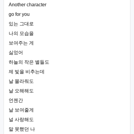
Another character
go for you
있는 그대로
나의 모습을
보여주는 게
싫었어
하늘의 작은 별들도
제 빛을 비추는데
날 몰라줘도
날 오해해도
언젠간
날 보여줄게
널 사랑해도
말 못했던 나