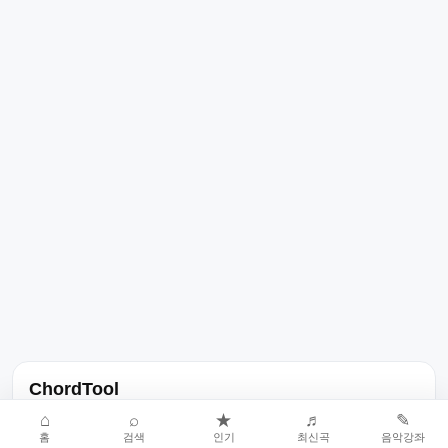
ChordTool
노래 가사, 곡 정보, 코드, 악보를 한곳에서 찾을 수 있는 음악 정보
⌂
⌕
★
♬
✎
홈
검색
인기
최신곡
음악강좌
서비스입니다.