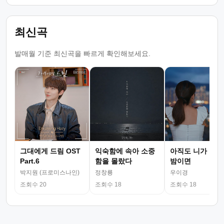
최신곡
발매월 기준 최신곡을 빠르게 확인해보세요.
그대에게 드림 OST
익숙함에 속아 소중
아직도 니가 그리
Part.6
함을 몰랐다
밤이면
박지원 (프로미스나인)
정창룡
우이경
조회수 20
조회수 18
조회수 18