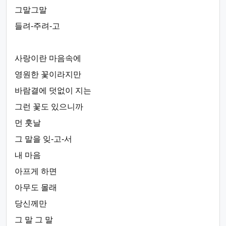
그말그말
들려-주려-고
사랑이란 마음속에
영원한 꽃이라지만
바람결에 덧없이 지는
그런 꽃도 있으니까
먼 훗날
그 말을 잊-고-서
내 마음
아프게 하면
아무도 몰래
당신께만
그 말 그 말