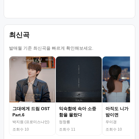
최신곡
발매월 기준 최신곡을 빠르게 확인해보세요.
그대에게 드림 OST
익숙함에 속아 소중
아직도 니가 그리
Part.6
함을 몰랐다
밤이면
박지원 (프로미스나인)
정창룡
우이경
조회수 10
조회수 11
조회수 10