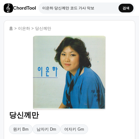
ChordTool
검색
홈
>
이은하
>
당신께만
당신께만
원키 Bm
남자키 Dm
여자키 Gm