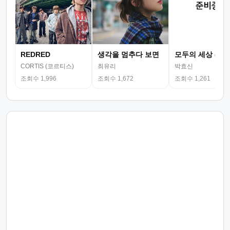
REDRED
생각을 멈추다 보면
모두의 세상 (뮤
CORTIS (코르티스)
최유리
박효신
조회수 1,996
조회수 1,672
조회수 1,261