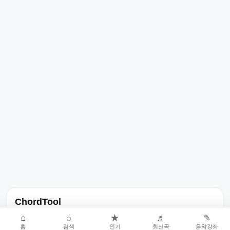
ChordTool
노래 가사, 곡 정보, 코드, 악보를 한곳에서 찾을 수 있는 음악 정보
⌂
⌕
★
♬
✎
홈
검색
인기
최신곡
음악강좌
서비스입니다.