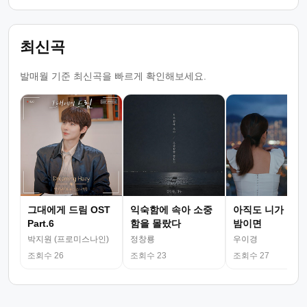
최신곡
발매월 기준 최신곡을 빠르게 확인해보세요.
그대에게 드림 OST
익숙함에 속아 소중
아직도 니가 그리
Part.6
함을 몰랐다
밤이면
박지원 (프로미스나인)
정창룡
우이경
조회수 26
조회수 23
조회수 27