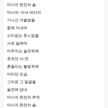
마시자 한잔의 술-
마시자- 마셔 버리자
기나긴 겨울밤을
함께 지내며
소리없는 흐느낌을
서로 달래며
마주치는 술잔위에
흐르던 사-연
흔들리는 불빛위에
어리던 모습
그리운 그 얼굴을
술잔에 담네
마시자 한잔의 추억
마시자 한잔의 술-