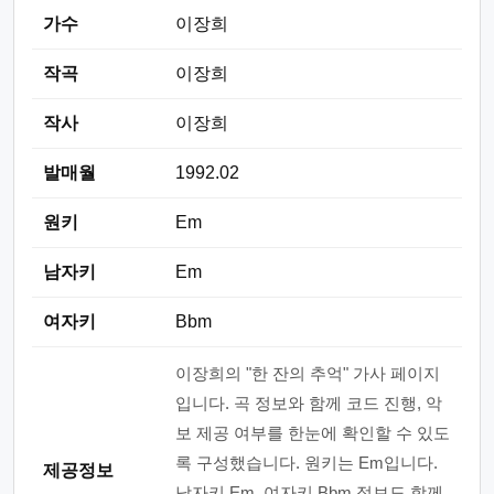
가수
이장희
작곡
이장희
작사
이장희
발매월
1992.02
원키
Em
남자키
Em
여자키
Bbm
이장희의 "한 잔의 추억" 가사 페이지
입니다. 곡 정보와 함께 코드 진행, 악
보 제공 여부를 한눈에 확인할 수 있도
록 구성했습니다. 원키는 Em입니다.
제공정보
남자키 Em, 여자키 Bbm 정보도 함께