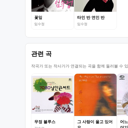
꽃잎
타인 반 연인 반
임수정
임수정
관련 곡
작곡가 또는 작사가가 연결되는 곡을 함께 둘러볼 수 
무정 블루스
그 사랑이 울고 있어
어느
요
야기