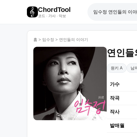
ChordTool
코드 · 가사 · 악보
홈
>
임수정
>
연인들의 이야기
연인들
원키 A
남자
가수
작곡
작사
발매월