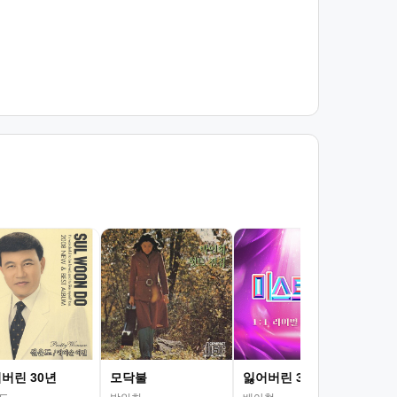
모
전영
버린 30년
모닥불
잃어버린 30년