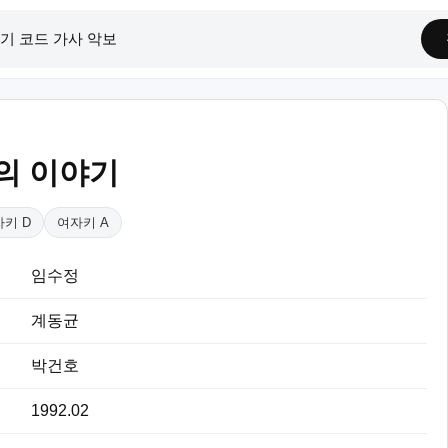
의 이야기
키 D
여자키 A
임수정
계동균
박건호
1992.02