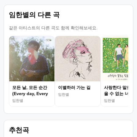
임한별의 다른 곡
같은 아티스트의 다른 곡도 함께 확인해보세요.
모든 날, 모든 순간
이별하러 가는 길
사랑한다 말로는 
(Every day, Every
을 수 없는 너(그
임한별
Mo..
너였으면..
임한별
임한별
추천곡