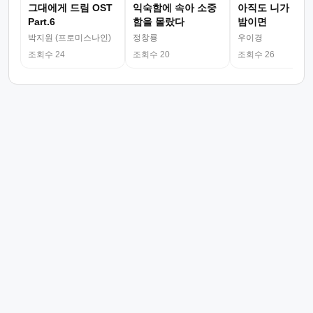
그대에게 드림 OST
익숙함에 속아 소중
아직도 니가 그리
Part.6
함을 몰랐다
밤이면
박지원 (프로미스나인)
정창룡
우이경
조회수 24
조회수 20
조회수 26