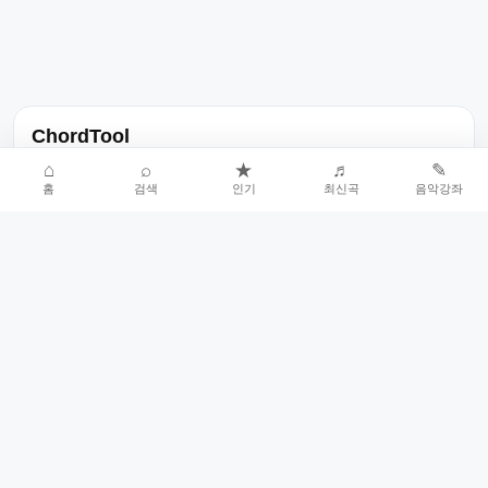
ChordTool
노래 가사, 곡 정보, 코드, 악보를 한곳에서 찾을 수 있는 음악 정보
⌂
⌕
★
♬
✎
홈
검색
인기
최신곡
음악강좌
서비스입니다.
인기곡 중심으로 악보와 코드 콘텐츠를 계속 확장합니다.
홈
인기차트
최신곡
음악강좌
악보 요청
오류 신고
🎼
작업자
© 2026 ChordTool. All rights reserved.
Today :
10,076
명
⚙