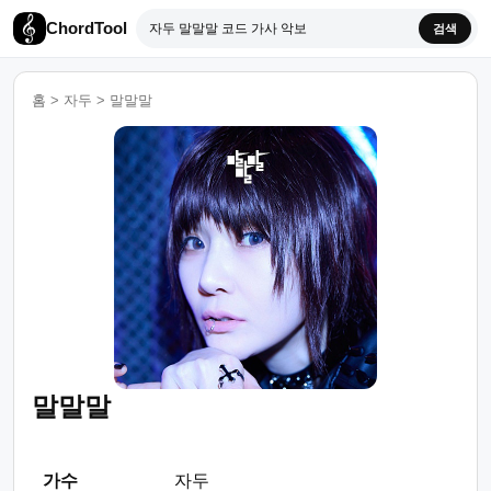
ChordTool
검색
홈
>
자두
>
말말말
말말말
가수
자두