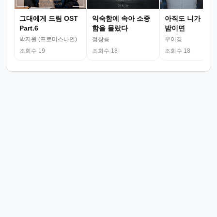
그대에게 드림 OST
익숙함에 속아 소중
아직도 니가 그리
Part.6
함을 몰랐다
밤이면
박지원 (프로미스나인)
정창룡
우이경
조회수 19
조회수 18
조회수 18