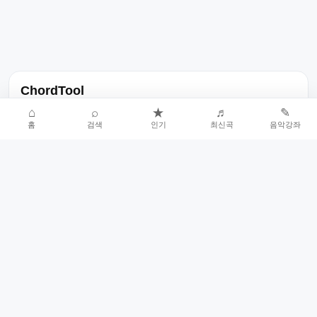
ChordTool
노래 가사, 곡 정보, 코드, 악보를 한곳에서 찾을 수 있는 음악 정보
⌂
⌕
★
♬
✎
홈
검색
인기
최신곡
음악강좌
서비스입니다.
인기곡 중심으로 악보와 코드 콘텐츠를 계속 확장합니다.
홈
인기차트
최신곡
음악강좌
악보 요청
오류 신고
🎼
작업자
© 2026 ChordTool. All rights reserved.
Today :
3,787
명
⚙