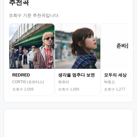
추천곡
조회수 기준 추천곡입니다.
REDRED
생각을 멈추다 보면
모두의 세상 (뮤
CORTIS (코르티스)
최유리
박효신
조회수 2,009
조회수 1,685
조회수 1,277