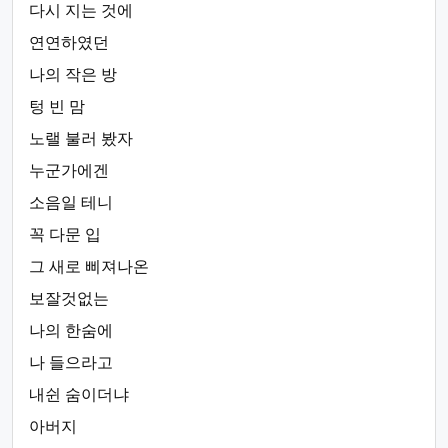
다시 지는 것에
연연하였던
나의 작은 방
텅 빈 맘
노랠 불러 봤자
누군가에겐
소음일 테니
꼭 다문 입
그 새로 삐져나온
보잘것없는
나의 한숨에
나 들으라고
내쉰 숨이더냐
아버지