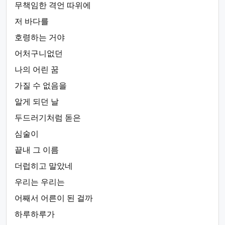
무책임한 격언 따위에
저 바다를
호령하는 거야
어처구니없던
나의 어린 꿈
가질 수 없음을
알게 되던 날
두드러기처럼 돋은
심술이
끝내 그 이름
더럽히고 말았네
우리는 우리는
어째서 어른이 된 걸까
하루하루가