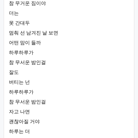
참 무거운 짐이야
더는
못 간대두
멈춰 선 남겨진 날 보면
어떤 맘이 들까
하루하루가
참 무서운 밤인걸
잘도
버티는 넌
하루하루가
참 무서운 밤인걸
자고 나면
괜찮아질 거야
하루는 더