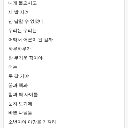
내게 물으시고
제 발 저려
난 답할 수 없었네
우리는 우리는
어째서 어른이 된 걸까
하루하루가
참 무거운 짐이야
더는
못 갈 거야
꿈과 책과
힘과 벽 사이를
눈치 보기에
바쁜 나날들
소년이여 야망을 가져라