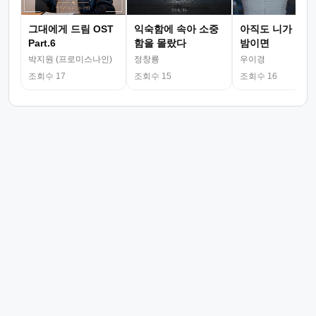
그대에게 드림 OST
익숙함에 속아 소중
아직도 니가 그리
Part.6
함을 몰랐다
밤이면
박지원 (프로미스나인)
정창룡
우이경
조회수 17
조회수 15
조회수 16