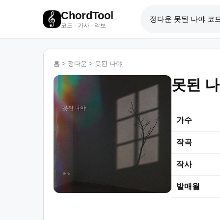
ChordTool
코드 · 가사 · 악보
홈
>
정다운
>
못된 나야
못된 
가수
작곡
작사
발매월