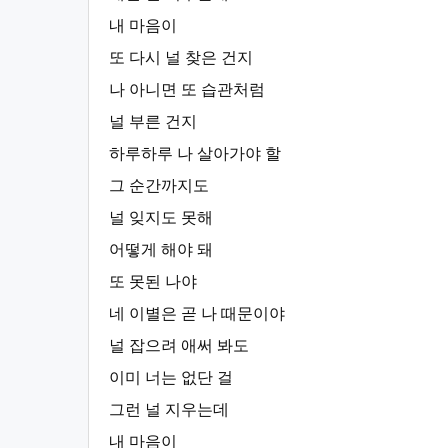
내 마음이
또 다시 널 찾은 건지
나 아니면 또 습관처럼
널 부른 건지
하루하루 나 살아가야 할
그 순간까지도
널 잊지도 못해
어떻게 해야 돼
또 못된 나야
네 이별은 곧 나 때문이야
널 잡으려 애써 봐도
이미 너는 없단 걸
그런 널 지우는데
내 마음이