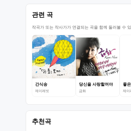
관련 곡
작곡가 또는 작사가가 연결되는 곡을 함께 둘러볼 수 
간식송
당신을 사랑할꺼야
좋은
제이레빗
금화
제이
추천곡