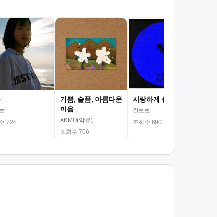
서
김광
조회
춘
기쁨, 슬픔, 아름다운
사랑하게 될 거야
마음
로
한로로
AKMU(악뮤)
 724
조회수 690
조회수 706