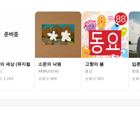
의 세상 (뮤지컬
소문의 낙원
고향의 봄
입
신
AKMU(악뮤)
동요
한로
 1,284
조회수 969
조회수 903
조회수