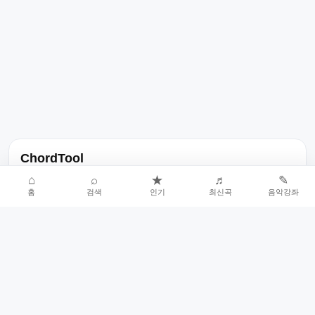
ChordTool
노래 가사, 곡 정보, 코드, 악보를 한곳에서 찾을 수 있는 음악 정보
⌂
⌕
★
♬
✎
홈
검색
인기
최신곡
음악강좌
서비스입니다.
인기곡 중심으로 악보와 코드 콘텐츠를 계속 확장합니다.
홈
인기차트
최신곡
음악강좌
악보 요청
오류 신고
🎼
작업자
© 2026 ChordTool. All rights reserved.
Today :
12,234
명
⚙