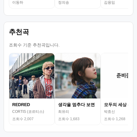
이동하
정의송
김용임
추천곡
조회수 기준 추천곡입니다.
REDRED
생각을 멈추다 보면
모두의 세상 (뮤
CORTIS (코르티스)
최유리
박효신
조회수 2,007
조회수 1,683
조회수 1,268