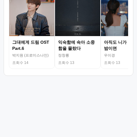
그대에게 드림 OST
익숙함에 속아 소중
아직도 니가 그리
Part.6
함을 몰랐다
밤이면
박지원 (프로미스나인)
정창룡
우이경
조회수 14
조회수 13
조회수 13