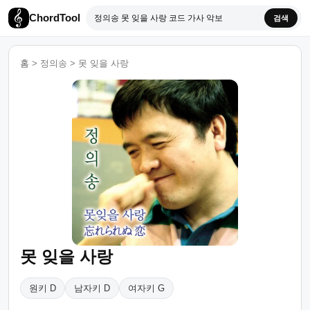
ChordTool
검색
홈
>
정의송
>
못 잊을 사랑
못 잊을 사랑
원키 D
남자키 D
여자키 G