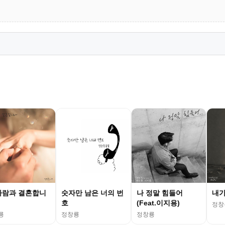
사람과 결혼합니
숫자만 남은 너의 번
나 정말 힘들어
내가
호
(Feat.이지용)
정창
룡
정창룡
정창룡