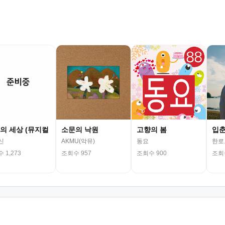
의 세상 (뮤지컬
소문의 낙원
고향의 봄
입
신
AKMU(악뮤)
동요
한로
 1,273
조회수 957
조회수 900
조회수