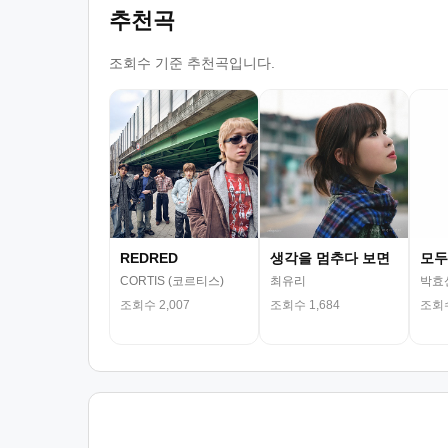
추천곡
조회수 기준 추천곡입니다.
REDRED
생각을 멈추다 보면
모두
CORTIS (코르티스)
최유리
박효
조회수 2,007
조회수 1,684
조회수