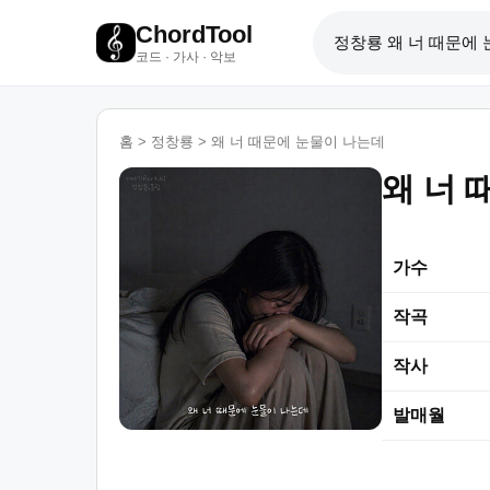
ChordTool
코드 · 가사 · 악보
홈
>
정창룡
>
왜 너 때문에 눈물이 나는데
왜 너 
가수
작곡
작사
발매월