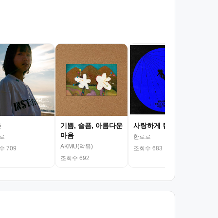
서
김광
조회
춘
기쁨, 슬픔, 아름다운
사랑하게 될 거야
마음
로
한로로
AKMU(악뮤)
 709
조회수 683
조회수 692