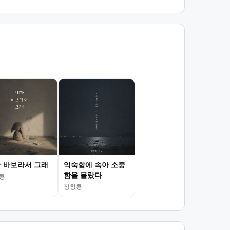
 바보라서 그래
익숙함에 속아 소중
함을 몰랐다
룡
정창룡