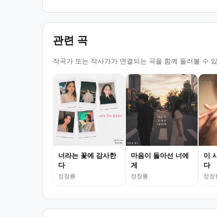
관련 곡
작곡가 또는 작사가가 연결되는 곡을 함께 둘러볼 수 
너라는 꽃에 감사한
마음이 돌아선 너에
이 
다
게
다
정창룡
정창룡
정창