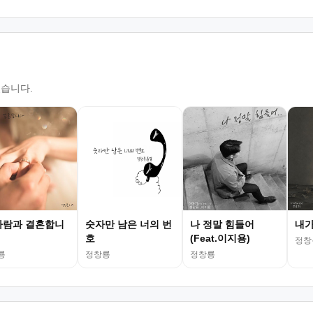
있습니다.
사람과 결혼합니
숫자만 남은 너의 번
나 정말 힘들어
내가
호
(Feat.이지용)
정창
룡
정창룡
정창룡