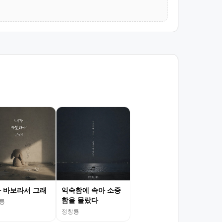
 바보라서 그래
익숙함에 속아 소중
함을 몰랐다
룡
정창룡