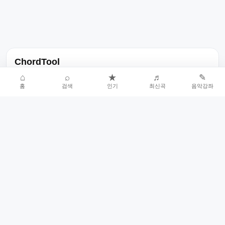
ChordTool
노래 가사, 곡 정보, 코드, 악보를 한곳에서 찾을 수 있는 음악 정보
⌂
⌕
★
♬
✎
홈
검색
인기
최신곡
음악강좌
서비스입니다.
인기곡 중심으로 악보와 코드 콘텐츠를 계속 확장합니다.
홈
인기차트
최신곡
음악강좌
악보 요청
오류 신고
🎼
작업자
© 2026 ChordTool. All rights reserved.
Today :
14,824
명
⚙