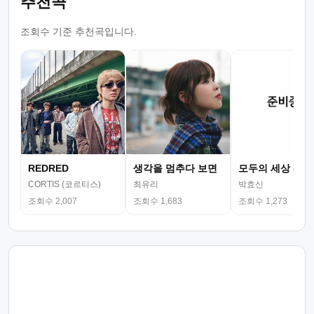
추천곡
조회수 기준 추천곡입니다.
REDRED
생각을 멈추다 보면
모두의 세상 (뮤
CORTIS (코르티스)
최유리
박효신
조회수 2,007
조회수 1,683
조회수 1,273