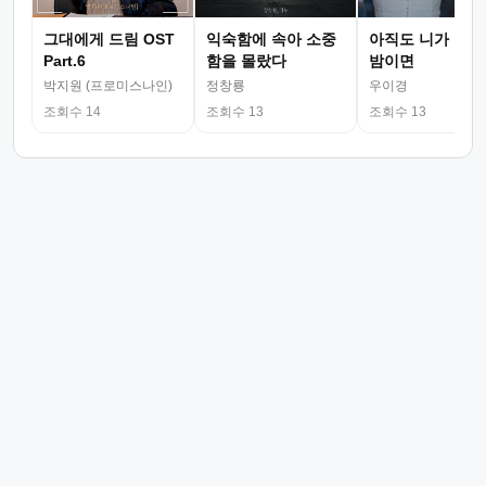
그대에게 드림 OST
익숙함에 속아 소중
아직도 니가 그리
Part.6
함을 몰랐다
밤이면
박지원 (프로미스나인)
정창룡
우이경
조회수 14
조회수 13
조회수 13