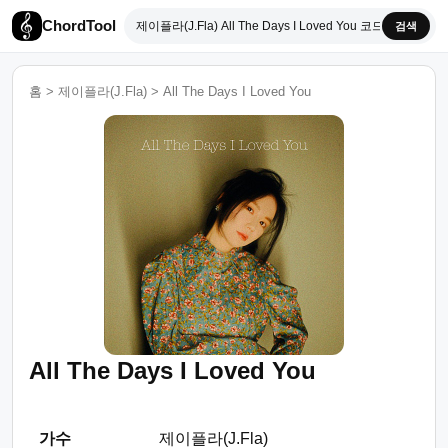
ChordTool
검색
홈
>
제이플라(J.Fla)
>
All The Days I Loved You
All The Days I Loved You
가수
제이플라(J.Fla)