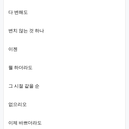
다 변해도
변치 않는 것 하나
이젠
뭘 하더라도
그 시절 같을 순
없으리오
이제 바쁘더라도