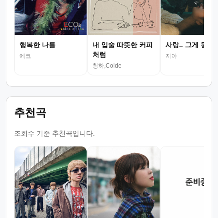
행복한 나를
내 입술 따뜻한 커피
사랑.. 그게 뭔데
처럼
에코
지아
청하,Colde
추천곡
조회수 기준 추천곡입니다.