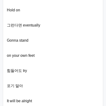
Hold on
그런다면 eventually
Gonna stand
on your own feet
힘들어도 try
포기 말아
It will be alright