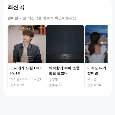
최신곡
발매월 기준 최신곡을 빠르게 확인해보세요.
그대에게 드림 OST
익숙함에 속아 소중
아직도 니가 그리
Part.6
함을 몰랐다
밤이면
박지원 (프로미스나인)
정창룡
우이경
조회수 22
조회수 19
조회수 26