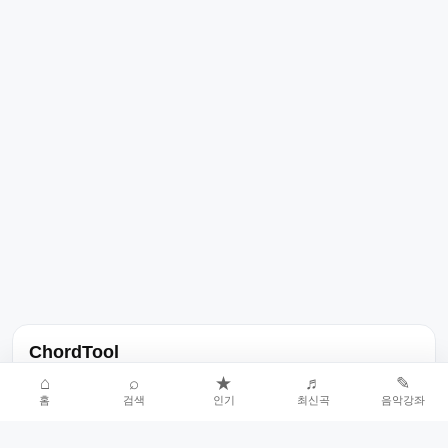
ChordTool
노래 가사, 곡 정보, 코드, 악보를 한곳에서 찾을 수 있는 음악 정보
⌂
⌕
★
♬
✎
홈
검색
인기
최신곡
음악강좌
서비스입니다.
인기곡 중심으로 악보와 코드 콘텐츠를 계속 확장합니다.