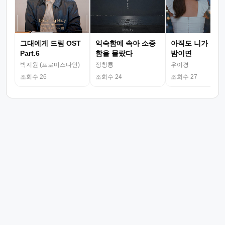
그대에게 드림 OST
익숙함에 속아 소중
아직도 니가 그리
Part.6
함을 몰랐다
밤이면
박지원 (프로미스나인)
정창룡
우이경
조회수 26
조회수 24
조회수 27