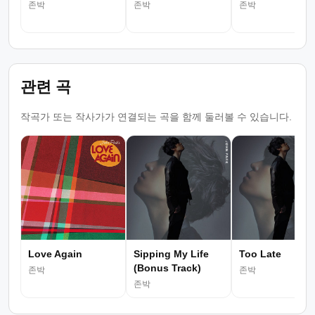
존박
존박
존박
관련 곡
작곡가 또는 작사가가 연결되는 곡을 함께 둘러볼 수 있습니다.
Love Again
Sipping My Life
Too Late
(Bonus Track)
존박
존박
존박