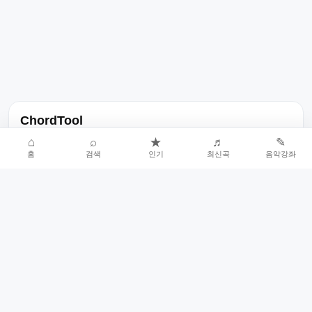
ChordTool
노래 가사, 곡 정보, 코드, 악보를 한곳에서 찾을 수 있는 음악 정보
⌂
⌕
★
♬
✎
홈
검색
인기
최신곡
음악강좌
서비스입니다.
인기곡 중심으로 악보와 코드 콘텐츠를 계속 확장합니다.
홈
인기차트
최신곡
음악강좌
악보 요청
오류 신고
🎼
작업자
© 2026 ChordTool. All rights reserved.
Today :
19,232
명
⚙