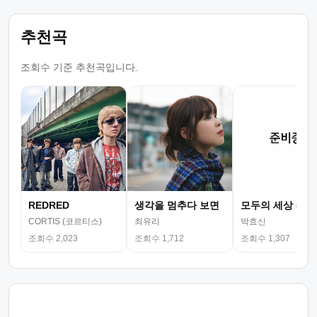
추천곡
조회수 기준 추천곡입니다.
REDRED
생각을 멈추다 보면
모두의 세상 (뮤
CORTIS (코르티스)
최유리
박효신
조회수 2,023
조회수 1,712
조회수 1,307