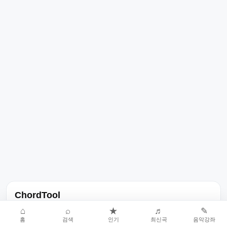
ChordTool
노래 가사, 곡 정보, 코드, 악보를 한곳에서 찾을 수 있는 음악 정보
⌂
⌕
★
♬
✎
홈
검색
인기
최신곡
음악강좌
서비스입니다.