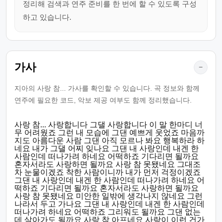
정리해 검색과 연주 준비를 한 번에 할 수 있도록 구성
하고 있습니다.
가사
−
지아의 사랑 참... 가사를 확인할 수 있습니다. 곡 정보와 함께
연주에 필요한 코드, 악보 제공 여부도 함께 정리했습니다.
사랑 참... 사랑합니다 그댈 사랑합니다 이 말 한마디 너
무 어려웠죠 그런 내 모습에 그댄 예쁘게 웃었죠 마음까
지도 아름다운 사람 그댄 아직 모르나 봐요 행복하라 하
네요 내가 그댈 어찌 잊나요 그댄 내 사랑인데 내겐 한
사람인데 떠나가려 하네요 어떡하죠 기다리면 될까요
혼자서라도 사랑하면 될까요 사랑 참 못됐네요 그대조
차 눈물이겠죠 착한 사람이니까 내가 먼저 걱정이겠죠
그댄 내 사랑인데 내겐 한 사람인데 떠나가려 하네요 어
떡하죠 기다리면 될까요 혼자서라도 사랑하면 될까요
사랑 참 못됐네요 미안한 일밖에 생각나지 않네요 그런
나라서 두고 가나요 그댄 내 사랑인데 내겐 한 사람인데
떠나가려 하네요 어떡하죠 그리워도 될까요 그댄 없는
데 살아가도 될까요 사랑 참 아프네요 사랑이 이런 건가