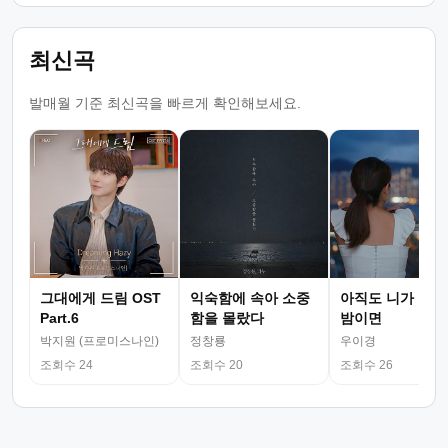
최신곡
발매월 기준 최신곡을 빠르게 확인해보세요.
그대에게 드림 OST
익숙함에 속아 소중
아직도 니가 그리
Part.6
함을 몰랐다
밤이면
박지원 (프로미스나인)
정창룡
우이경
조회수 24
조회수 20
조회수 26