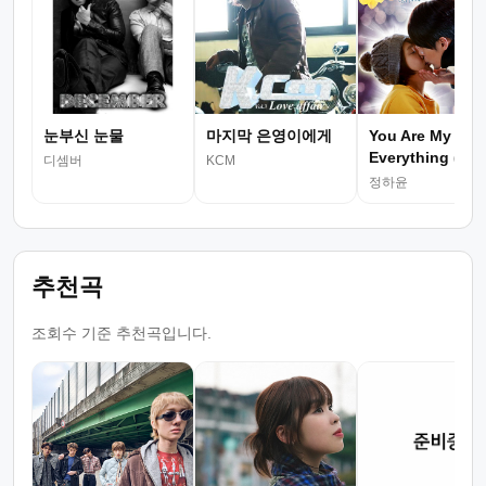
눈부신 눈물
마지막 은영이에게
You Are My
Everything (
디셈버
KCM
정하윤
추천곡
조회수 기준 추천곡입니다.