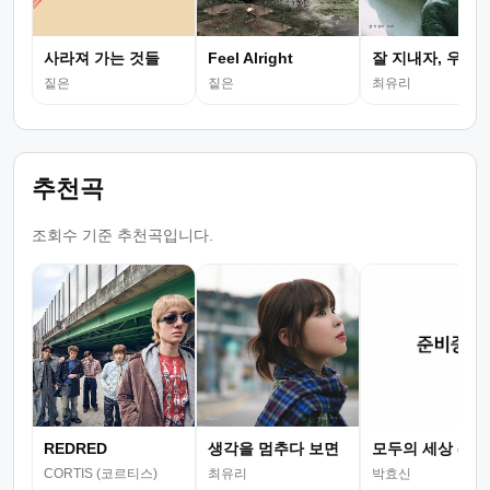
사라져 가는 것들
Feel Alright
잘 지내자, 우리
짙은
짙은
최유리
추천곡
조회수 기준 추천곡입니다.
REDRED
생각을 멈추다 보면
모두의 세상 (뮤
CORTIS (코르티스)
최유리
박효신