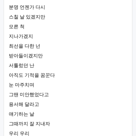
분명 언젠가 다시
스칠 날 있겠지만
모른 척
지나가겠지
최선을 다한 넌
받아들이겠지만
서툴렀던 난
아직도 기적을 꿈꾼다
눈 마주치며
그땐 미안했었다고
용서해 달라고
얘기하는 날
그때까지 잘 지내자
우리 우리