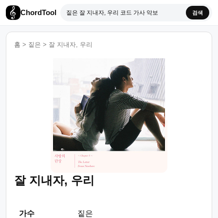
ChordTool
검색
홈
>
짙은
>
잘 지내자, 우리
잘 지내자, 우리
가수
짙은