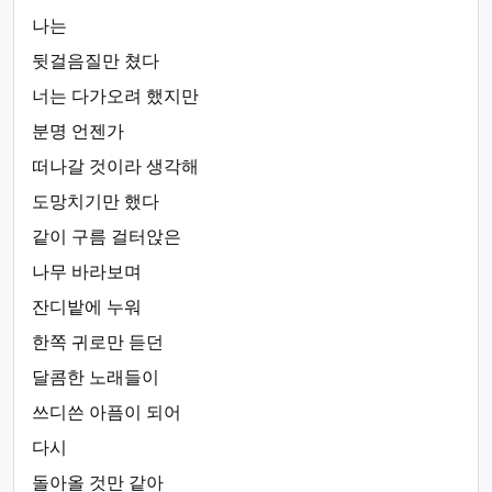
나는
뒷걸음질만 쳤다
너는 다가오려 했지만
분명 언젠가
떠나갈 것이라 생각해
도망치기만 했다
같이 구름 걸터앉은
나무 바라보며
잔디밭에 누워
한쪽 귀로만 듣던
달콤한 노래들이
쓰디쓴 아픔이 되어
다시
돌아올 것만 같아