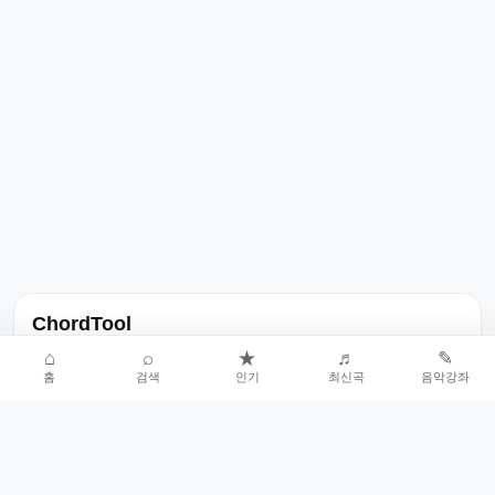
ChordTool
노래 가사, 곡 정보, 코드, 악보를 한곳에서 찾을 수 있는 음악 정보
⌂
⌕
★
♬
✎
홈
검색
인기
최신곡
음악강좌
서비스입니다.
인기곡 중심으로 악보와 코드 콘텐츠를 계속 확장합니다.
홈
인기차트
최신곡
음악강좌
악보 요청
오류 신고
🎼
작업자