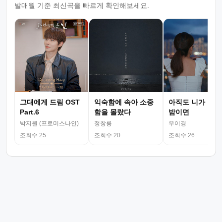
발매월 기준 최신곡을 빠르게 확인해보세요.
그대에게 드림 OST
익숙함에 속아 소중
아직도 니가 그리
Part.6
함을 몰랐다
밤이면
박지원 (프로미스나인)
정창룡
우이경
조회수 25
조회수 20
조회수 26