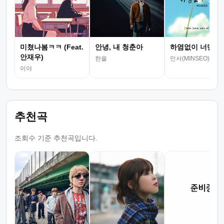
미쳤나봄ㅋㅋ (Feat.
안녕, 내 청춘아
하염없이 너만
안재우)
한을
민서(MINSEO)
이야
추천곡
조회수 기준 추천곡입니다.