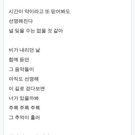
시간이 약이라고 또 믿어봐도
선명해진다
널 잊을 수는 없을 것 같아
비가 내리던 날
함께 듣던
그 음악들이
아직도 선명해
이 길로 걷다보면
너가 있을까봐
주륵 주륵 주륵
그 추억이 흘러