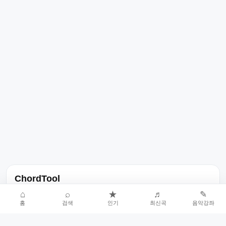
ChordTool
노래 가사, 곡 정보, 코드, 악보를 한곳에서 찾을 수 있는 음악 정보
⌂
⌕
★
♬
✎
홈
검색
인기
최신곡
음악강좌
서비스입니다.
인기곡 중심으로 악보와 코드 콘텐츠를 계속 확장합니다.