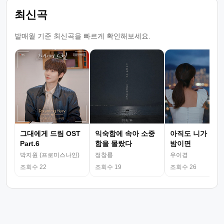
최신곡
발매월 기준 최신곡을 빠르게 확인해보세요.
그대에게 드림 OST
익숙함에 속아 소중
아직도 니가 그리
Part.6
함을 몰랐다
밤이면
박지원 (프로미스나인)
정창룡
우이경
조회수 22
조회수 19
조회수 26