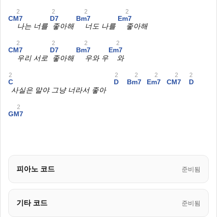
2
2
2
2
CM7
D7
Bm7
Em7
나는 너를
좋아해
너도 나를
좋아해
2
2
2
2
CM7
D7
Bm7
Em7
우리 서로
좋아해
우와 우
와
2
2
2
2
2
2
C
D
Bm7
Em7
CM7
D
사실은 말야 그냥 너라서 좋아
2
GM7
피아노 코드
준비됨
기타 코드
준비됨