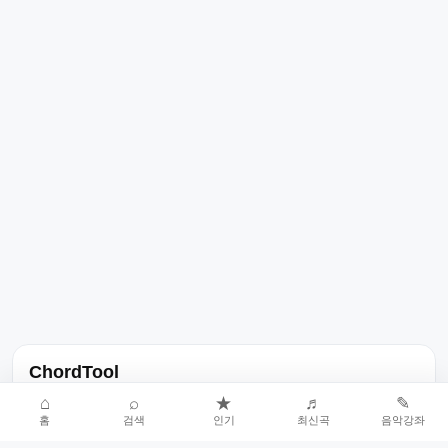
ChordTool
노래 가사, 곡 정보, 코드, 악보를 한곳에서 찾을 수 있는 음악 정보
⌂
⌕
★
♬
✎
홈
검색
인기
최신곡
음악강좌
서비스입니다.
인기곡 중심으로 악보와 코드 콘텐츠를 계속 확장합니다.