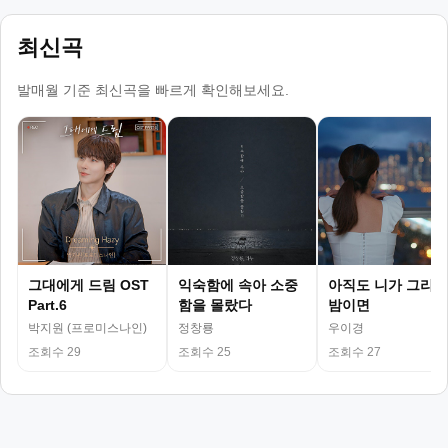
최신곡
발매월 기준 최신곡을 빠르게 확인해보세요.
그대에게 드림 OST
익숙함에 속아 소중
아직도 니가 그리운
Part.6
함을 몰랐다
밤이면
박지원 (프로미스나인)
정창룡
우이경
조회수 29
조회수 25
조회수 27