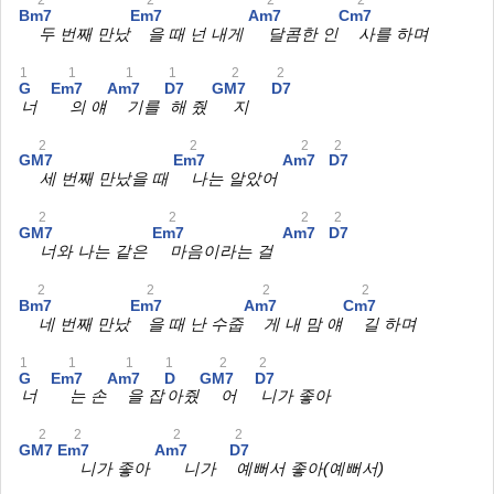
Bm7
Em7
Am7
Cm7
두 번째 만났
을 때 넌 내게
달콤한 인
사를 하며
1
1
1
1
2
2
G
Em7
Am7
D7
GM7
D7
너
의 얘
기를
해 줬
지
2
2
2
2
GM7
Em7
Am7
D7
세 번째 만났을 때
나는 알았어
2
2
2
2
GM7
Em7
Am7
D7
너와 나는 같은
마음이라는 걸
2
2
2
2
Bm7
Em7
Am7
Cm7
네 번째 만났
을 때 난 수줍
게 내 맘 얘
길 하며
1
1
1
1
2
2
G
Em7
Am7
D
GM7
D7
너
는 손
을 잡
아줬
어
니가 좋아
2
2
2
2
GM7
Em7
Am7
D7
니가 좋아
니가
예뻐서 좋아(예뻐서)