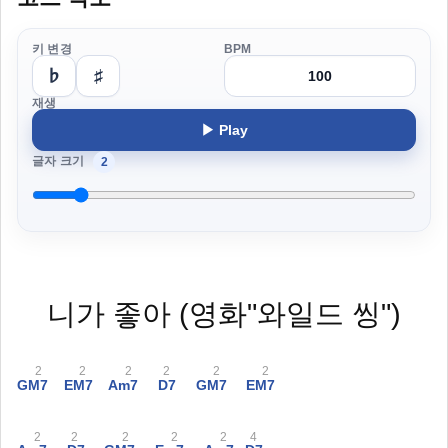
키 변경
BPM
♭
♯
재생
▶ Play
글자 크기
2
니가 좋아 (영화"와일드 씽")
2
2
2
2
2
2
GM7
EM7
Am7
D7
GM7
EM7
2
2
2
2
2
4