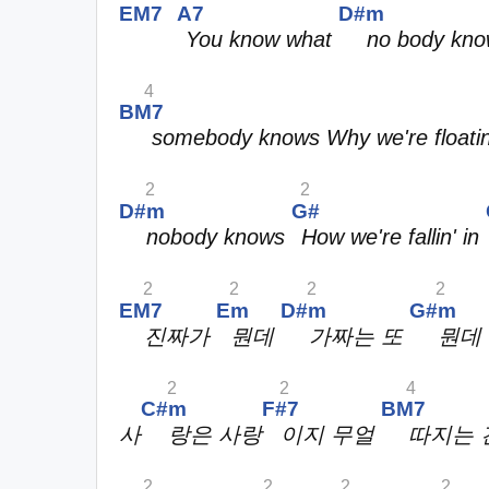
EM7
A7
D#m
You know what
no body kn
4
BM7
somebody knows Why we're floatin
2
2
D#m
G#
nobody knows
How we're fallin' in
2
2
2
2
EM7
Em
D#m
G#m
진짜가
뭔데
가짜는 또
뭔데
2
2
4
C#m
F#7
BM7
사
랑은 사랑
이지 무얼
따지는
2
2
2
2