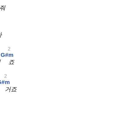
꿔줘
까
2
G#m
거
죠
2
G#m
거죠