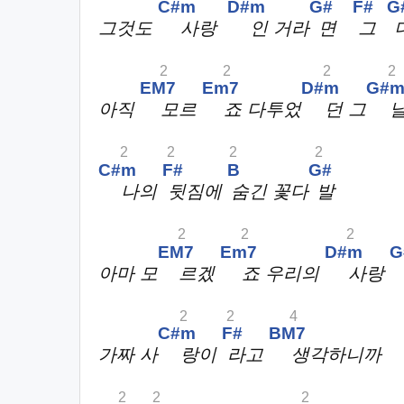
C#m
D#m
G#
F#
G
그것도
사랑
인 거라
면
그
2
2
2
2
EM7
Em7
D#m
G#
아직
모르
죠 다투었
던 그
2
2
2
2
C#m
F#
B
G#
나의
뒷짐에
숨긴 꽃다
발
2
2
2
EM7
Em7
D#m
G
아마 모
르겠
죠 우리의
사랑
2
2
4
C#m
F#
BM7
가짜 사
랑이
라고
생각하니까
2
2
2