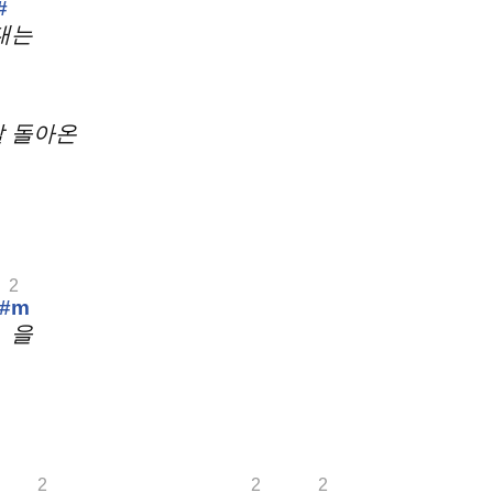
#
대는
m
날 돌아온
2
#m
을
2
2
2