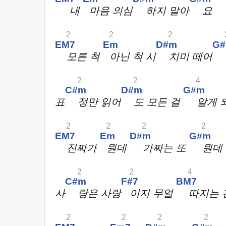
내
마음 의심
하지 말아
요
2
2
2
EM7
Em
D#m
G
모른 척
아닌 척 시
치미 떼어
2
2
4
C#m
D#m
G#m
표
정만 읽어
도 모든 걸
알게 
2
2
2
2
EM7
Em
D#m
G#m
진짜가
뭔데
가짜는 또
뭔데
2
2
4
C#m
F#7
BM7
사
랑은 사랑
이지 무얼
따지는
2
2
2
2