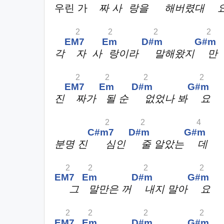
우린 가
짜 사
랑을
해버렸대
2
2
2
2
EM7
Em
D#m
G#m
각
자 사
랑이라
말해왔지
만
2
2
2
2
EM7
Em
D#m
G#m
진
짜가
될 순
없었나 봐
요
2
2
4
C#m7
D#m
G#m
분명 진
심인
줄 알았는
데
2
2
2
2
EM7
Em
D#m
G#m
그
말만은 꺼
내지 말아
요
2
2
2
2
EM7
Em
D#m
G#m