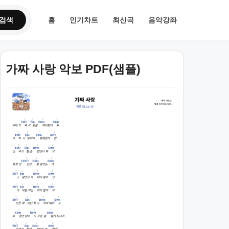
검색
홈
인기차트
최신곡
음악강좌
가짜 사랑 악보 PDF(샘플)