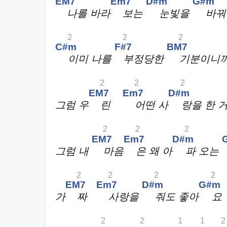
EM7
Em7
D#m
G#m
나를 바라
보는
눈빛을
바
2
2
2
C#m
F#7
BM7
이미 나를
부정당한
기분이니
2
2
2
EM7
Em7
D#m
그럼 우
린
어떤 사
랑을 한 
2
2
2
EM7
Em7
D#m
그럼 내
마음
은 왜 아
파 오는
2
2
2
2
EM7
Em7
D#m
G#m
가
짜
사랑을
줘도 좋아
요
2
2
1
1
2