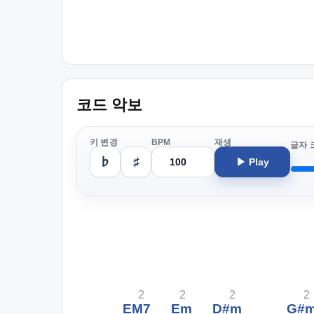
코드 악보
키 변경
BPM
재생
글자 
♭
♯
▶ Play
2
2
2
2
EM7
Em
D#m
G#