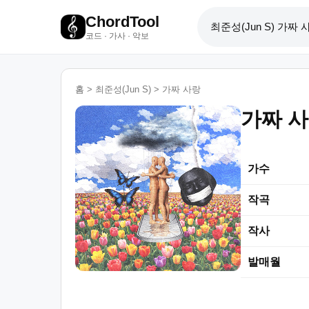
ChordTool
코드 · 가사 · 악보
홈
>
최준성(Jun S)
>
가짜 사랑
가짜 
가수
작곡
작사
발매월