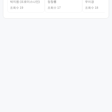
박지원 (프로미스나인)
정창룡
우이경
조회수 19
조회수 17
조회수 18