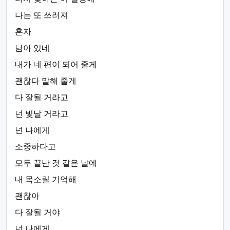
나는 또 쓰러져
혼자
남아 있네
내가 네 편이 되어 줄게
괜찮다 말해 줄게
다 잘될 거라고
넌 빛날 거라고
넌 나에게
소중하다고
모두 끝난 것 같은 날에
내 목소릴 기억해
괜찮아
다 잘될 거야
넌 나에게