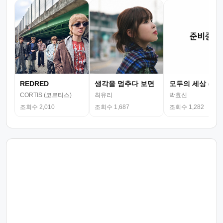
REDRED
생각을 멈추다 보면
모두의 세상 (뮤
CORTIS (코르티스)
최유리
박효신
조회수 2,010
조회수 1,687
조회수 1,282