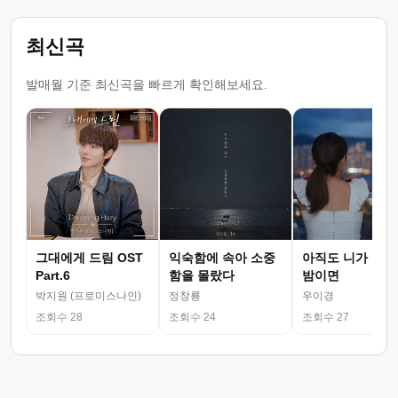
최신곡
발매월 기준 최신곡을 빠르게 확인해보세요.
그대에게 드림 OST
익숙함에 속아 소중
아직도 니가 그리
Part.6
함을 몰랐다
밤이면
박지원 (프로미스나인)
정창룡
우이경
조회수 28
조회수 24
조회수 27