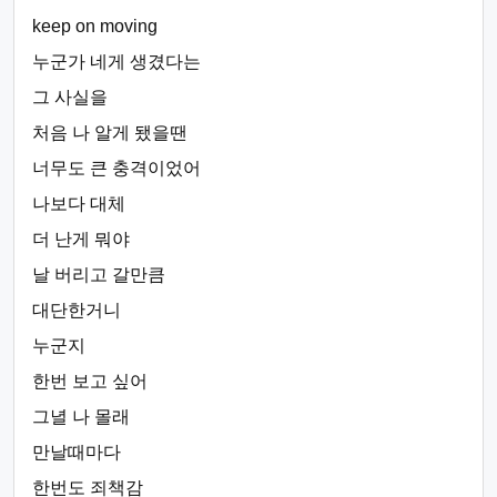
keep on moving
누군가 네게 생겼다는
그 사실을
처음 나 알게 됐을땐
너무도 큰 충격이었어
나보다 대체
더 난게 뭐야
날 버리고 갈만큼
대단한거니
누군지
한번 보고 싶어
그녈 나 몰래
만날때마다
한번도 죄책감