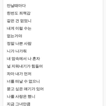
만날때마다
한번도 죄책감
같은 건 없었니
내게 이럴 수는
없는거야
정말 나쁜 사람
니가 나가줘
내 맘속에서 나 혼자
널 지워내기가 힘들어
차마 내가 먼저
너를 떠날 수 없으니
묻고 싶은 얘기가 있어
나를 사랑은 했니
지금 그녀만큼