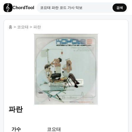
ChordTool
검색
홈
>
코요태
>
파란
파란
가수
코요태