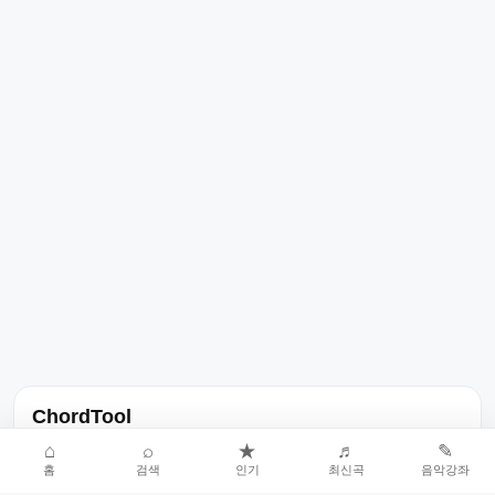
ChordTool
노래 가사, 곡 정보, 코드, 악보를 한곳에서 찾을 수 있는 음악 정보
⌂
⌕
★
♬
✎
홈
검색
인기
최신곡
음악강좌
서비스입니다.