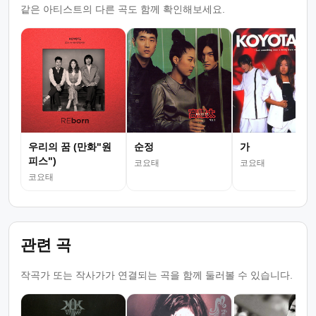
같은 아티스트의 다른 곡도 함께 확인해보세요.
우리의 꿈 (만화"원
순정
가
피스")
코요태
코요태
코요태
관련 곡
작곡가 또는 작사가가 연결되는 곡을 함께 둘러볼 수 있습니다.