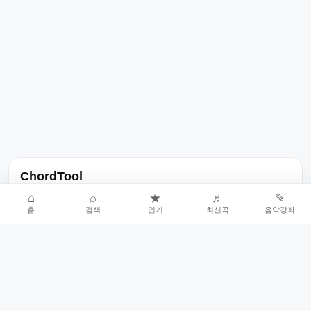
ChordTool
노래 가사, 곡 정보, 코드, 악보를 한곳에서 찾을 수 있는 음악 정보
⌂
⌕
★
♬
✎
홈
검색
인기
최신곡
음악강좌
서비스입니다.
인기곡 중심으로 악보와 코드 콘텐츠를 계속 확장합니다.
홈
인기차트
최신곡
음악강좌
악보 요청
오류 신고
🎼
작업자