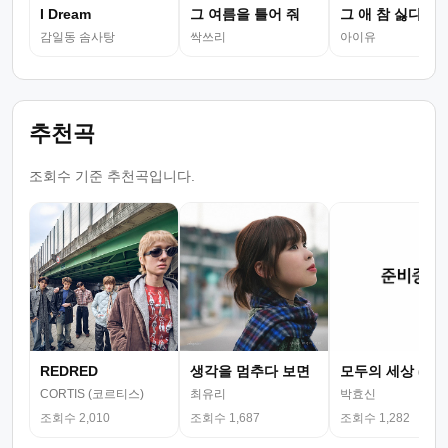
I Dream
그 여름을 틀어 줘
그 애 참 싫다
감일동 솜사탕
싹쓰리
아이유
추천곡
조회수 기준 추천곡입니다.
REDRED
생각을 멈추다 보면
모두의 세상 (뮤
CORTIS (코르티스)
최유리
박효신
조회수 2,010
조회수 1,687
조회수 1,282