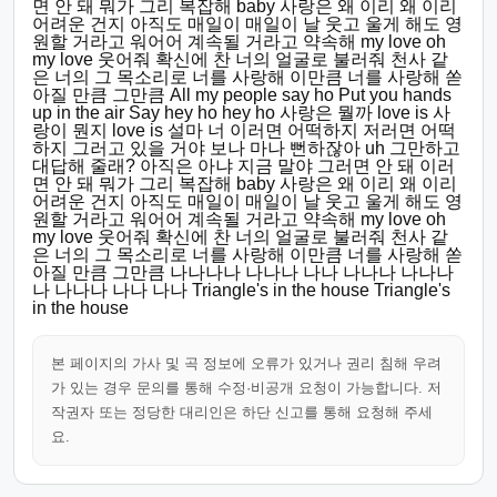
면 안 돼 뭐가 그리 복잡해 baby 사랑은 왜 이리 왜 이리
어려운 건지 아직도 매일이 매일이 날 웃고 울게 해도 영
원할 거라고 워어어 계속될 거라고 약속해 my love oh
my love 웃어줘 확신에 찬 너의 얼굴로 불러줘 천사 같
은 너의 그 목소리로 너를 사랑해 이만큼 너를 사랑해 쏟
아질 만큼 그만큼 All my people say ho Put you hands
up in the air Say hey ho hey ho 사랑은 뭘까 love is 사
랑이 뭔지 love is 설마 너 이러면 어떡하지 저러면 어떡
하지 그러고 있을 거야 보나 마나 뻔하잖아 uh 그만하고
대답해 줄래? 아직은 아냐 지금 말야 그러면 안 돼 이러
면 안 돼 뭐가 그리 복잡해 baby 사랑은 왜 이리 왜 이리
어려운 건지 아직도 매일이 매일이 날 웃고 울게 해도 영
원할 거라고 워어어 계속될 거라고 약속해 my love oh
my love 웃어줘 확신에 찬 너의 얼굴로 불러줘 천사 같
은 너의 그 목소리로 너를 사랑해 이만큼 너를 사랑해 쏟
아질 만큼 그만큼 나나나나 나나나 나나 나나나 나나나
나 나나나 나나 나나 Triangle's in the house Triangle's
in the house
본 페이지의 가사 및 곡 정보에 오류가 있거나 권리 침해 우려
가 있는 경우 문의를 통해 수정·비공개 요청이 가능합니다. 저
작권자 또는 정당한 대리인은 하단 신고를 통해 요청해 주세
요.