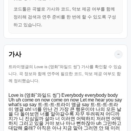
코드툴은 곡별로 가사와 코드, 악보 제공 여부를 함께
정리해 검색과 연주 준비를 한 번에 할 수 있도록 구성
하고 있습니다.
가사
−
트라이앵글의 Love is (영화"와일드 씽") 가사를 확인할 수 있습
니다. 곡 정보와 함께 연주에 필요한 코드, 악보 제공 여부도 함
께 정리했습니다.
Love is (영화"와일드 씽") Everybody everybody body
Uh uh come on now come on now Let me hear you say
what's up say 트-트-트-트라이 앵글 say 트-트-트-트라
이 앵글 uh! 너를 만난 건 가장 큰 행운이야 나의 모든 날
을 다 돌아보면 너를 알아갈수록 자꾸 두려워져 어디까
지가 니 진심일까 설마 너 이러면 어떡하지 저러면 어떡
하지 그러고 있을 거야 보나 마나 뻔하잖아 uh 그만하고
대답해 줄래? 아직은 아냐 지금 말야 그러면 안 돼 이러