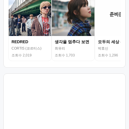
REDRED
생각을 멈추다 보면
모두의 세상 (뮤
CORTIS (코르티스)
최유리
박효신
조회수 2,019
조회수 1,703
조회수 1,296