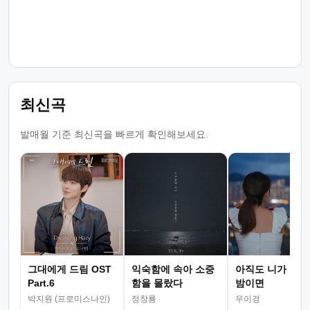
최신곡
발매월 기준 최신곡을 빠르게 확인해보세요.
그대에게 드림 OST
익숙함에 속아 소중
아직도 니가 그리
Part.6
함을 몰랐다
밤이면
박지원 (프로미스나인)
정창룡
우이경