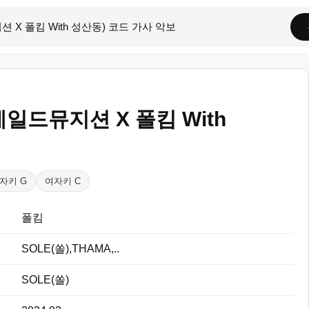
(베일드뮤지션 X 폴킴 With
)
자키 G
여자키 C
폴킴
SOLE(쏠),THAMA,..
SOLE(쏠)