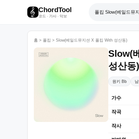
ChordTool
코드 · 가사 · 악보
홈
>
폴킴
>
Slow(베일드뮤지션 X 폴킴 With 성산동)
Slow
성산동
원키 Bb
남
가수
작곡
작사