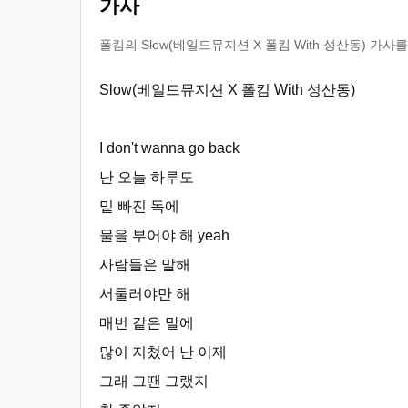
가사
폴킴의 Slow(베일드뮤지션 X 폴킴 With 성산동) 가
Slow(베일드뮤지션 X 폴킴 With 성산동)
I don't wanna go back
난 오늘 하루도
밑 빠진 독에
물을 부어야 해 yeah
사람들은 말해
서둘러야만 해
매번 같은 말에
많이 지쳤어 난 이제
그래 그땐 그랬지