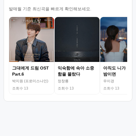
발매월 기준 최신곡을 빠르게 확인해보세요.
그대에게 드림 OST
익숙함에 속아 소중
아직도 니가 그리
Part.6
함을 몰랐다
밤이면
박지원 (프로미스나인)
정창룡
우이경
조회수 13
조회수 13
조회수 13