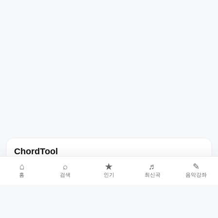
ChordTool
노래 가사, 곡 정보, 코드, 악보를 한곳에서 찾을 수 있는 음악 정보
⌂
⌕
★
♬
✎
홈
검색
인기
최신곡
음악강좌
서비스입니다.
인기곡 중심으로 악보와 코드 콘텐츠를 계속 확장합니다.
홈
인기차트
최신곡
음악강좌
악보 요청