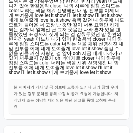
느껴지는 걸 감춰두었던 맘 한켠의 빈자리 yeah 어느새
니가 있어 한걸음씩 closer 나의 하루에 점점 스며드는
color 너라는 색을 채워 선명해진 내 맘 전부를 이제 네
게 보여줄게 love let it show I'll let it show I'll let it show
네게 보여줄게 love let it show 흑백 같던 내 하루에 나도
모르게 들어온 너 고장 난 것만 같이 서툰 표현만 하게
되는 걸까 너 앞에선 난 그저 웃음만 나와 혼자 있을 땐
몰랐었던 표정까지 짓게 되는 걸 감춰두었던 맘 한켠의
빈자리 yeah 어느새 니가 있어 한걸음씩 closer 나의 하
루에 점점 스며드는 color 너라는 색을 채워 선명해진 내
맘 전부를 이제 네게 보여줄게 love let it show 숨길 수
없을 만큼 커진 사랑인 걸 알아 ooh 지금 네게 다가가고
있어 서두르지 않을게 oh 너에게로 closer 나의 하루에
점점 스며드는 color 너라는 색을 채워 선명해진 내 맘
전부를 이제 네게 보여줄게 love let it show I'll let it
show I'll let it show 네게 보여줄게 love let it show
본 페이지의 가사 및 곡 정보에 오류가 있거나 권리 침해 우려
가 있는 경우 문의를 통해 수정·비공개 요청이 가능합니다. 저
작권자 또는 정당한 대리인은 하단 신고를 통해 요청해 주세
요.