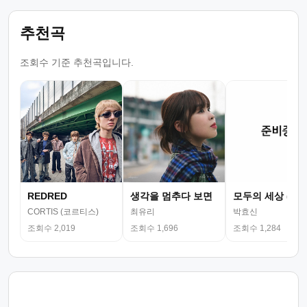
추천곡
조회수 기준 추천곡입니다.
REDRED
생각을 멈추다 보면
모두의 세상 (뮤
CORTIS (코르티스)
최유리
박효신
조회수 2,019
조회수 1,696
조회수 1,284