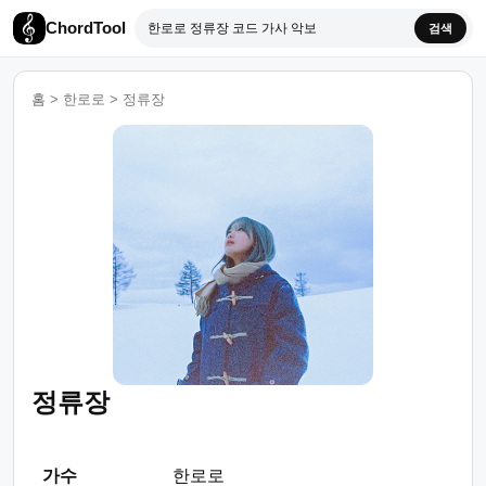
ChordTool
검색
홈
>
한로로
>
정류장
정류장
가수
한로로