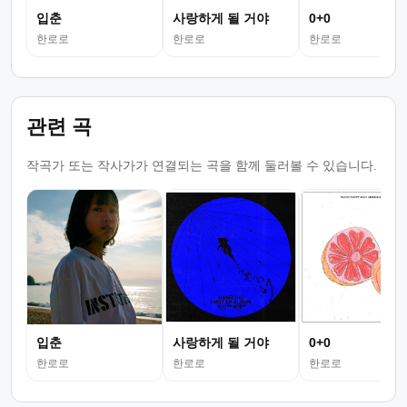
입춘
사랑하게 될 거야
0+0
한로로
한로로
한로로
관련 곡
작곡가 또는 작사가가 연결되는 곡을 함께 둘러볼 수 있습니다.
입춘
사랑하게 될 거야
0+0
한로로
한로로
한로로