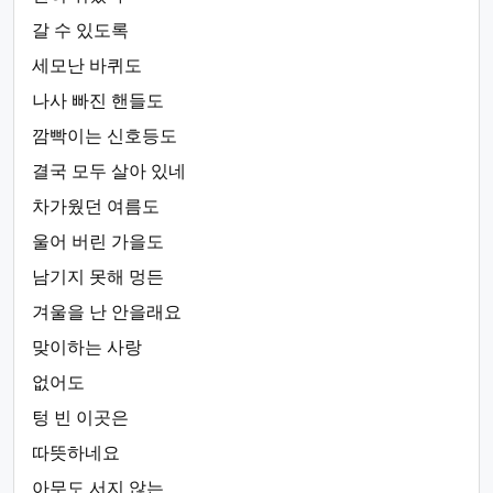
갈 수 있도록
세모난 바퀴도
나사 빠진 핸들도
깜빡이는 신호등도
결국 모두 살아 있네
차가웠던 여름도
울어 버린 가을도
남기지 못해 멍든
겨울을 난 안을래요
맞이하는 사랑
없어도
텅 빈 이곳은
따뜻하네요
아무도 서지 않는