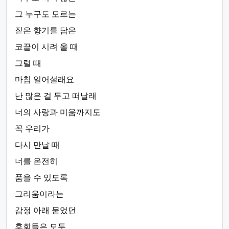
그 누구도 모르는
짙은 향기를 담은
코끝이 시려 올 때
그럴 때
마침 일어설래요
난 많은 걸 두고 떠날래
너의 사랑과 미움까지도
꼭 우리가
다시 만날 때
너를 온전히
품을 수 있도록
그리움이라는
감정 아래 묻었던
후회들은 모두