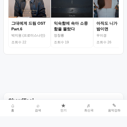
그대에게 드림 OST
익숙함에 속아 소중
아직도 니가 그리
Part.6
함을 몰랐다
밤이면
박지원 (프로미스나인)
정창룡
우이경
조회수 22
조회수 19
조회수 26
ChordTool
⌂
⌕
★
♬
✎
노래 가사, 곡 정보, 코드, 악보를 한곳에서 찾을 수 있는 음악 정보
홈
검색
인기
최신곡
음악강좌
서비스입니다.
인기곡 중심으로 악보와 코드 콘텐츠를 계속 확장합니다.