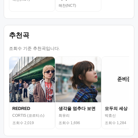
해찬(NCT)
추천곡
조회수 기준 추천곡입니다.
REDRED
생각을 멈추다 보면
모두의 세상 (뮤
CORTIS (코르티스)
최유리
박효신
조회수 2,019
조회수 1,696
조회수 1,284