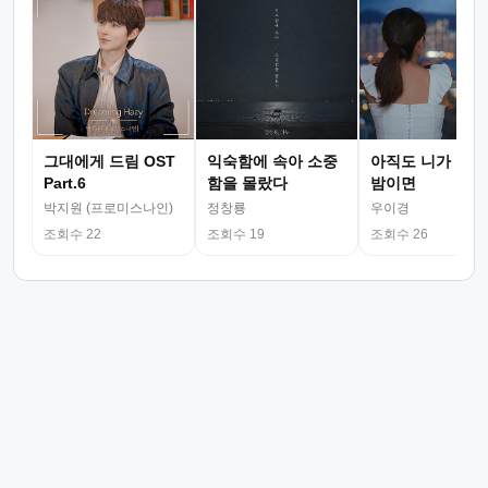
그대에게 드림 OST
익숙함에 속아 소중
아직도 니가 그리
Part.6
함을 몰랐다
밤이면
박지원 (프로미스나인)
정창룡
우이경
조회수 22
조회수 19
조회수 26