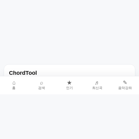
ChordTool
노래 가사, 곡 정보, 코드, 악보를 한곳에서 찾을 수 있는 음악 정보
⌂
⌕
★
♬
✎
홈
검색
인기
최신곡
음악강좌
서비스입니다.
인기곡 중심으로 악보와 코드 콘텐츠를 계속 확장합니다.
홈
인기차트
최신곡
음악강좌
악보 요청
오류 신고
🎼
작업자
© 2026 ChordTool. All rights reserved.