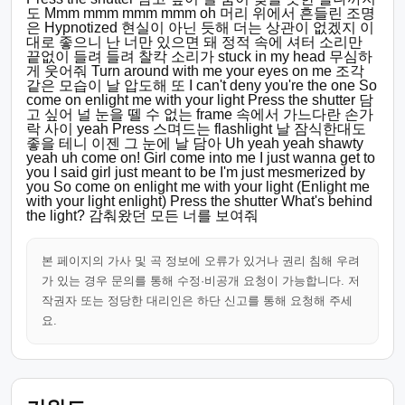
도 Mmm mmm mmm mmm oh 머리 위에서 흔들린 조명
은 Hypnotized 현실이 아닌 듯해 더는 상관이 없겠지 이
대로 좋으니 난 너만 있으면 돼 정적 속에 셔터 소리만
끝없이 들려 들려 찰칵 소리가 stuck in my head 무심하
게 웃어줘 Turn around with me your eyes on me 조각
같은 모습이 날 압도해 또 I can't deny you're the one So
come on enlight me with your light Press the shutter 담
고 싶어 널 눈을 뗄 수 없는 frame 속에서 가느다란 손가
락 사이 yeah Press 스며드는 flashlight 날 잠식한대도
좋을 테니 이젠 그 눈에 날 담아 Uh yeah yeah shawty
yeah uh come on! Girl come into me I just wanna get to
you I said girl just meant to be I'm just mesmerized by
you So come on enlight me with your light (Enlight me
with your light enlight) Press the shutter What's behind
the light? 감춰왔던 모든 너를 보여줘
본 페이지의 가사 및 곡 정보에 오류가 있거나 권리 침해 우려
가 있는 경우 문의를 통해 수정·비공개 요청이 가능합니다. 저
작권자 또는 정당한 대리인은 하단 신고를 통해 요청해 주세
요.