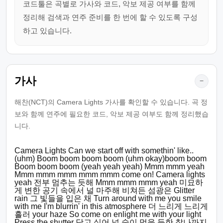
코드툴은 곡별로 가사와 코드, 악보 제공 여부를 함께
정리해 검색과 연주 준비를 한 번에 할 수 있도록 구성
하고 있습니다.
가사
−
해찬(NCT)의 Camera Lights 가사를 확인할 수 있습니다. 곡 정
보와 함께 연주에 필요한 코드, 악보 제공 여부도 함께 정리했습
니다.
Camera Lights Can we start off with somethin' like..
(uhm) Boom boom boom boom (uhm okay)boom boom
Boom boom boom (yeah yeah yeah) Mmm mmm yeah
Mmm mmm mmm mmm mmm come on! Camera lights
yeah 전부 멈추는 듯해 Mmm mmm mmm yeah 미묘하
게 변한 공기 속에서 널 마주해 비쳐든 섬광은 Glitter
rain 그 빛들을 입은 채 Turn around with me you smile
with me I'm blurrin' in this atmosphere 더 느리게 느리게
흘러 your haze So come on enlight me with your light
Press the shutter 담고 싶어 널 숨이 멎을 듯한 찰나까지