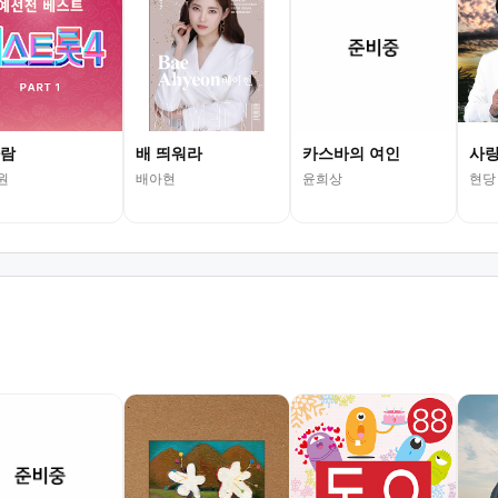
람
배 띄워라
카스바의 여인
사랑
원
배아현
윤희상
현당