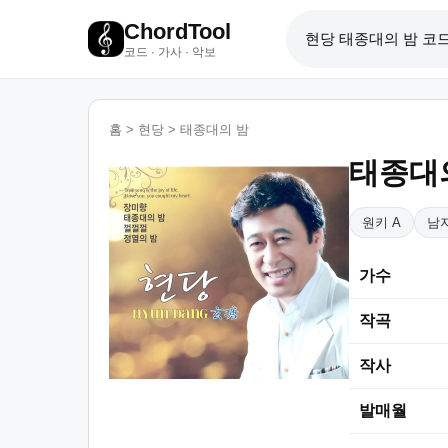
ChordTool
코드 · 가사 · 악보
홈
>
현당
>
태종대의 밤
태종대
원키 A
남자
가수
작곡
작사
발매월