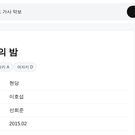
의 밤
키 A
여자키 D
현당
이호섭
선희준
2015.02