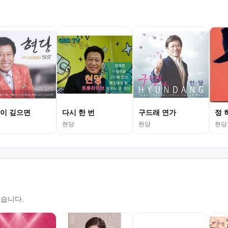
이 깊으면
다시 한 번
구드래 연가
정 
현당
현당
현당
있습니다.