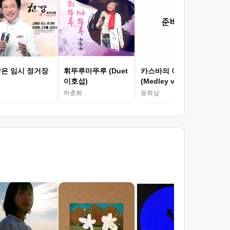
임영
은 임시 정거장
휘뚜루마뚜루 (Duet
카스바의 여인
이호섭)
(Medley ver.)
하춘화
윤희상
서
김광
조회