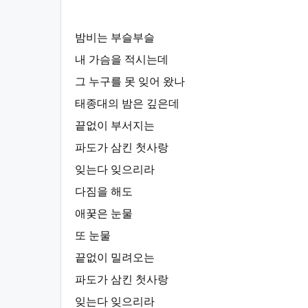
밤비는 부슬부슬
내 가슴을 적시는데
그 누구를 못 잊어 왔나
태종대의 밤은 깊은데
끝없이 부서지는
파도가 삼킨 첫사랑
잊는다 잊으리라
다짐을 해도
애꿎은 눈물
또 눈물
끝없이 밀려오는
파도가 삼킨 첫사랑
잊는다 잊으리라