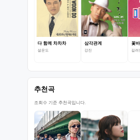
다 함께 차차차
삼각관계
꽃바
설운도
강진
길려
추천곡
조회수 기준 추천곡입니다.